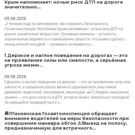
Крым напоминает: ночью риск ДТП на дороге
значительно...
09.08.2026
🌙 Ночная езда на автомобиле: как сохранить безопасность
Госавтоинспекция Республики Крым напоминает: ночью риск ДТП на
дороге значительно возрастает. Основные причины – усталость,
ограниченная видимость и превышение скорости. Что нужно сделать
перед ночной поездкой: – проверить исправность...
❗ Дерзкое и наглое поведение на дорогах — это
не проявление силы или смелости, а серьёзная
угроза жизни...
09.08.2026
❗ Дерзкое и наглое поведение на дорогах — это не проявление силы или
смелости, а серьёзная угроза жизни и здоровью всех участников
движения: водителей, пассажиров, пешеходов. 🚗🚶‍♂️ Каждое нарушение
правил — это риск попасть в ДТП, которое может обернуться трагедией.
За кажущейся бравадой часто с...
🚔‼️Пензенская Госавтоинспекция обращает
внимание водителей на меры безопасности при
совершении маневра обгон ⚠️❗Выезд на полосу,
предназначенную для встречного...