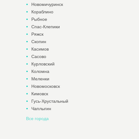
Новомичуринск
Кораблино
Рыбное
Спас-Клепики
Ряжск
Скопин
Касимов
Сасово
Курловский
Коломна
Меленки
Новомосковск
Кимовск
Гусь-Хрустальный
Чаплыгин
Все города