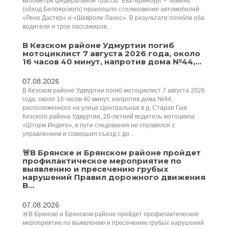
километре федеральной трассы "Екатеринбург – Тюмень"
(обход Белоярского) произошло столкновение автомобилей
«Рено Дастер» и «Шевроле Ланос». В результате погибли оба
водителя и трое пассажиров...
В Кезском районе Удмуртии погиб
мотоциклист 7 августа 2026 года, около
16 часов 40 минут, напротив дома №44,...
07.08.2026
В Кезском районе Удмуртии погиб мотоциклист 7 августа 2026
года, около 16 часов 40 минут, напротив дома №44,
расположенного на улице Центральная в д. Старая Гыя
Кезского района Удмуртии, 26-летний водитель мотоцикла
«Шторм Индиго», в пути следования не справился с
управлением и совершил съезд с до...
🚨В Брянске и Брянском районе пройдет
профилактическое мероприятие по
выявлению и пресечению грубых
нарушений Правил дорожного движения
В...
07.08.2026
🚨В Брянске и Брянском районе пройдет профилактическое
мероприятие по выявлению и пресечению грубых нарушений