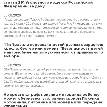
статьи 291 Уголовного кодекса Российской
Федерации, за дачу...
08.08.2026
❗Госавтоинспекция Тульской области напоминает, что в соответствии с
частью 1 статьи 291 Уголовного кодекса Российской Федерации, за дачу
взятки должностному лицу предусмотрено уголовное наказание вплоть
до лишения свободы на срок до двух лет со штрафом в размере от
пятикратной до десятикратной сумм...
👮‍♂️🚗Правила перевозки детей разных возрастов:
кресло, бустер или ремень. ❗️Безопасность детей
в автомобиле напрямую зависит от правильного
выбора...
08.08.2026
👮‍♂️🚗Правила перевозки детей разных возрастов: кресло, бустер или
ремень. ❗️Безопасность детей в автомобиле напрямую зависит от
правильного выбора и установки удерживающего устройства. ✅️ Дети от
0 до 7 лет. Для младенцев и детей до 1 года обязательно использовать
автолюльки или автокресла...
Не просто штраф: покупка мотоцикла ребенку
может обернуться уголовным сроком Покупка
мотоцикла, питбайка или мопеда или передача
управления...