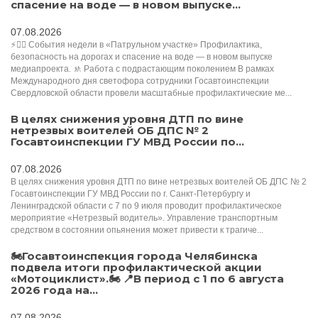
спасение на воде — в новом выпуске...
07.08.2026
⚡️👮‍♂️ События недели в «Патрульном участке» Профилактика,
безопасность на дорогах и спасение на воде — в новом выпуске
медиапроекта. 🚸 Работа с подрастающим поколением В рамках
Международного дня светофора сотрудники Госавтоинспекции
Свердловской области провели масштабные профилактические ме...
В целях снижения уровня ДТП по вине
нетрезвых воителей ОБ ДПС № 2
Госавтоинспекции ГУ МВД России по...
07.08.2026
В целях снижения уровня ДТП по вине нетрезвых воителей ОБ ДПС № 2
Госавтоинспекции ГУ МВД России по г. Санкт-Петербургу и
Ленинградской области с 7 по 9 июля проводит профилактическое
мероприятие «Нетрезвый водитель». Управление транспортным
средством в состоянии опьянения может привести к трагиче...
🏍️Госавтоинспекция города Челябинска
подвела итоги профилактической акции
«Мотоциклист».🏍️ 📍В период с 1 по 6 августа
2026 года на...
07.08.2026