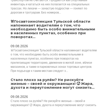
транспортом не считаются. Продаются как спортивный
инвентарь и кататься на них полагается на специальных
трассах. Но лихачи — зачастую подростки — гоняют по
дорогам и тротуарам. Без номеров...
🚨Госавтоинспекция Тульской области
напоминает водителям о том, что
необходимо быть особо внимательными
в населенных пунктах, особенно при
поворотах...
09.08.2026
🚨Госавтоинспекция Тульской области напоминает водителям
о том, что необходимо быть особо внимательными в
населенных пунктах, особенно при поворотах на
прилегающую территорию, движении в жилой зоне, вблизи
магазинов, а также в парковочных зонах торговых центров.
При подъезде к таким местам следует з...
Стало плохо за рулём? Не рискуйте
жизнью – своей и окружающих! 🥵 Жара,
духота и переутомление могут снизить...
09.08.2026
Стало плохо за рулём? Не рискуйте жизнью – своей и
окружающих! 🥵 Жара, духота и переутомление могут снизить