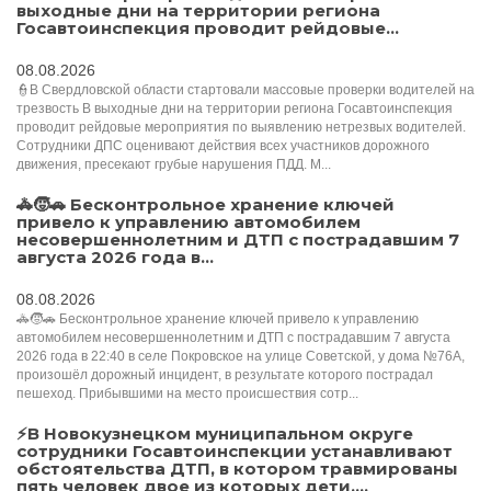
выходные дни на территории региона
Госавтоинспекция проводит рейдовые...
08.08.2026
👮В Свердловской области стартовали массовые проверки водителей на
трезвость В выходные дни на территории региона Госавтоинспекция
проводит рейдовые мероприятия по выявлению нетрезвых водителей.
Сотрудники ДПС оценивают действия всех участников дорожного
движения, пресекают грубые нарушения ПДД. М...
🚓🧒🚗 Бесконтрольное хранение ключей
привело к управлению автомобилем
несовершеннолетним и ДТП с пострадавшим 7
августа 2026 года в...
08.08.2026
🚓🧒🚗 Бесконтрольное хранение ключей привело к управлению
автомобилем несовершеннолетним и ДТП с пострадавшим 7 августа
2026 года в 22:40 в селе Покровское на улице Советской, у дома №76А,
произошёл дорожный инцидент, в результате которого пострадал
пешеход. Прибывшими на место происшествия сотр...
⚡️В Новокузнецком муниципальном округе
сотрудники Госавтоинспекции устанавливают
обстоятельства ДТП, в котором травмированы
пять человек двое из которых дети....