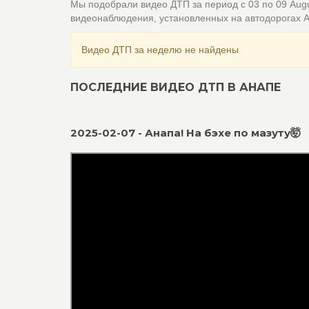
Мы подобрали видео ДТП за период с 03 по 09 Aug
видеонаблюдения, установленных на автодорогах 
Видео ДТП за неделю не найдены
ПОСЛЕДНИЕ ВИДЕО ДТП В АНАПЕ
2025-02-07 - Анапа! На бэхе по мазуту🤯