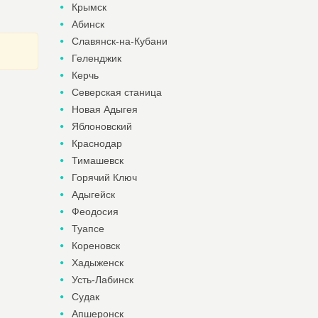
Крымск
Абинск
Славянск-на-Кубани
Геленджик
Керчь
Северская станица
Новая Адыгея
Яблоновский
Краснодар
Тимашевск
Горячий Ключ
Адыгейск
Феодосия
Туапсе
Кореновск
Хадыженск
Усть-Лабинск
Судак
Апшеронск