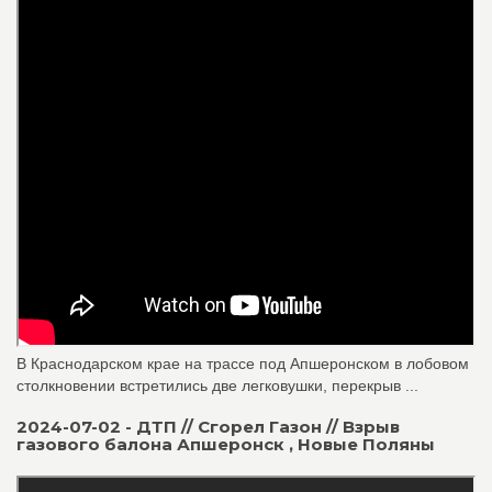
В Краснодарском крае на трассе под Апшеронском в лобовом
столкновении встретились две легковушки, перекрыв ...
2024-07-02 - ДТП // Сгорел Газон // Взрыв
газового балона Апшеронск , Новые Поляны