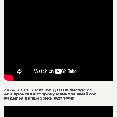
2024-09-18 - Жесткое ДТП на выезде из
Апшеронска в сторону Майкопа #майкоп
#адыгея #апшеронск #дтп #чп