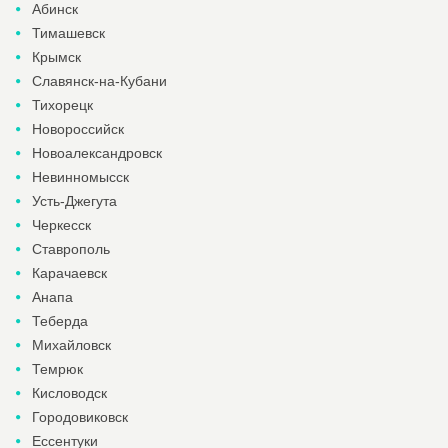
Абинск
Тимашевск
Крымск
Славянск-на-Кубани
Тихорецк
Новороссийск
Новоалександровск
Невинномысск
Усть-Джегута
Черкесск
Ставрополь
Карачаевск
Анапа
Теберда
Михайловск
Темрюк
Кисловодск
Городовиковск
Ессентуки