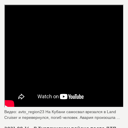
Видео: avto_region23 На Кубани самосвал врезался в Land
Cruiser и перевернулся, погиб человек. Авария произошла ...