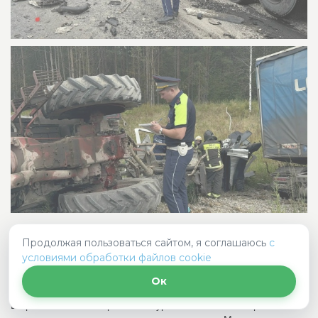
В пришкольном лагере Нижнетуринской
Продолжая пользоваться сайтом, я соглашаюсь
с
гимназии прошло познавательное мероприятие,
посвященное Международному дню светофора
условиями обработки файлов cookie
В рамках ведомственного профилактического
мероприятия «Практика...
Ок
В пришкольном лагере Нижнетуринской гимназии прошло