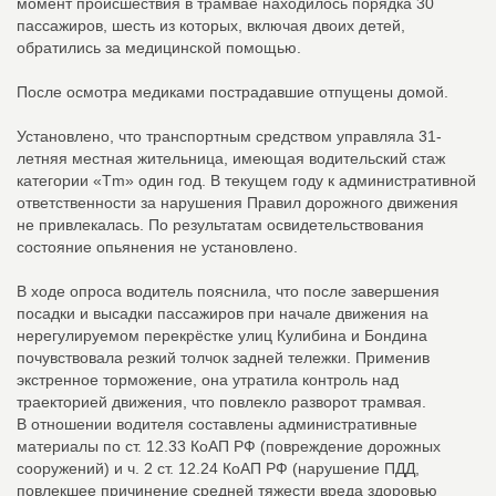
момент происшествия в трамвае находилось порядка 30
пассажиров, шесть из которых, включая двоих детей,
обратились за медицинской помощью.
После осмотра медиками пострадавшие отпущены домой.
Установлено, что транспортным средством управляла 31-
летняя местная жительница, имеющая водительский стаж
категории «Tm» один год. В текущем году к административной
ответственности за нарушения Правил дорожного движения
не привлекалась. По результатам освидетельствования
состояние опьянения не установлено.
В ходе опроса водитель пояснила, что после завершения
посадки и высадки пассажиров при начале движения на
нерегулируемом перекрёстке улиц Кулибина и Бондина
почувствовала резкий толчок задней тележки. Применив
экстренное торможение, она утратила контроль над
траекторией движения, что повлекло разворот трамвая.
В отношении водителя составлены административные
материалы по ст. 12.33 КоАП РФ (повреждение дорожных
сооружений) и ч. 2 ст. 12.24 КоАП РФ (нарушение ПДД,
повлекшее причинение средней тяжести вреда здоровью