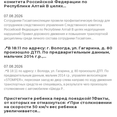
комитета Российской Федерации по
Республике Алтай В целях...
07.08.2026
Сотрудники Госавтоинспекции провели профилактическую беседу для
сотрудников следственного управления Следственного комитета
Российской Федерации по Республике Алтай В целях недопущения
нарушений Правил дорожного движения и повышения транспортной
дисциплины среди личного состава сотрудники Госавтоин...
📍В 18:11 по адресу: г. Вологда, ул. Гагарина, д. 80
произошло ДТП. По предварительным данным,
мальчик 2014 г.р.,...
07.08.2026
📍В 18:11 по адресу: г. Вологда, ул. Гагарина, д. 80 произошло ДТП. По
предварительным данным, мальчик 2014 г.р., управляя велосипедом
«STOMPER», пересекая заезд во двор слева направо по ходу движения
транспортных средств не спешившись, в результате чего произошло
столкновение с автомобилем «Шкода Р...
Пристегните ребенка перед поездкой! ❗Факты,
от которых не отмахнуться: ✔При столкновении
на скорости 50 км/ч вес ребенка
увеличивается...