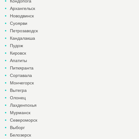
Кондопога
Архангельск
Новодвинск
Суоярви
Петрозаводск
Кандалакша
Пудож
Кировск
Апатиты
Питкяранта
Сортавала
Мончегорск
Вытегра
Олонец
Лахденпохья
Мурманск
Североморск
Выборг
Белозерск