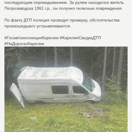
последующим опрокидыванием. За рулем находился житель
Петрозаводска 1961 г.р., он получил телесные повреждения.
По факту ДТП полиция проводит проверку, обстоятельства
произошедшего устанавливаются.
#ГосавтоинспекцияКарелии #КарелияСводкаДТП
#НаДорогахКарелии