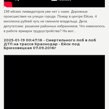
198 ейских ликвидаторов уже нет с нами. Дорожные
происшествия на улицах города. Пожар в центре Ейска. 4
миллиона рублей чуть не сменили владельца. Дела
депутатские: решения районных избранников. Что изменилось
в работе ярмарок трудоустройства? На воп...
2025-01-19 00:47:16 - Смертельного лоб в лоб
ДТП на трассе Kраснодар - Ейск под
Брюховецкая 07.09.2016г