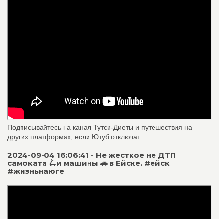
Подписывайтесь на канал Тутси-Диеты и путешествия на
других платформах, если Ютуб отключат: ...
2024-09-04 16:06:41 - Не жесткое не ДТП
самоката 🛴и машины 🚗 в Ейске. #ейск
#жизньнаюге