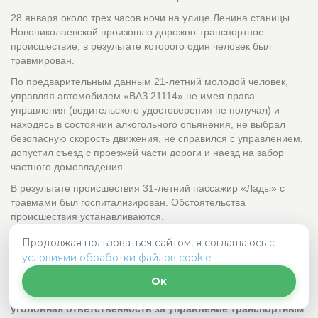
28 января около трех часов ночи на улице Ленина станицы
Новониколаевской произошло дорожно-транспортное
происшествие, в результате которого один человек был
травмирован.
По предварительным данным 21-летний молодой человек,
управляя автомобилем «ВАЗ 21114» не имея права
управления (водительского удостоверения не получал) и
находясь в состоянии алкогольного опьянения, не выбрал
безопасную скорость движения, не справился с управлением,
допустил съезд с проезжей части дороги и наезд на забор
частного домовладения.
В результате происшествия 31-летний пассажир «Лады» с
травмами был госпитализирован. Обстоятельства
происшествия устанавливаются.
Продолжая пользоваться сайтом, я соглашаюсь
с
условиями обработки файлов cookie
Госавтоинспекция напоминает, что кроме
Ок
административной ответственности установлена и
уголовная ответственность за управление транспортным