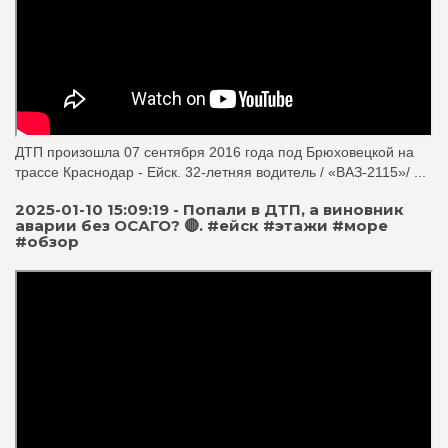
ДТП произошла 07 сентября 2016 года под Брюховецкой на
трассе Краснодар - Ейск. 32-летняя водитель / «ВАЗ-2115»/ ...
2025-01-10 15:09:19 - Попали в ДТП, а виновник
аварии без ОСАГО? 🔴. #ейск #этажи #море
#обзор