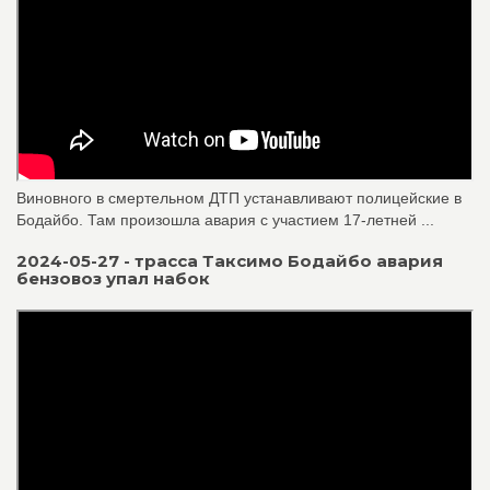
Виновного в смертельном ДТП устанавливают полицейские в
Бодайбо. Там произошла авария с участием 17-летней ...
2024-05-27 - трасса Таксимо Бодайбо авария
бензовоз упал набок