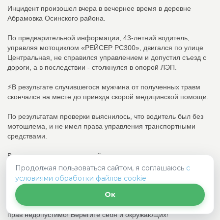
Инцидент произошел вчера в вечернее время в деревне
Абрамовка Осинского района.
По предварительной информации, 43-летний водитель,
управляя мотоциклом «РЕЙСЕР РС300», двигался по улице
Центральная, не справился управлением и допустил съезд с
дороги, а в последствии - столкнулся в опорой ЛЭП.
⚡️В результате случившегося мужчина от полученных травм
скончался на месте до приезда скорой медицинской помощи.
По результатам проверки выяснилось, что водитель был без
мотошлема, и не имел права управления транспортными
средствами.
В настоящее время полицейскими проводятся мероприятия,
направленные на установление всех причин и условий
Продолжая пользоваться сайтом, я соглашаюсь
с
произошедшего.
условиями обработки файлов cookie
Ок
❗️Уважаемые участники дорожного движения Госавтоинспекция
напоминает, что управление транспортными средствами без
прав недопустимо! Берегите себя и окружающих!