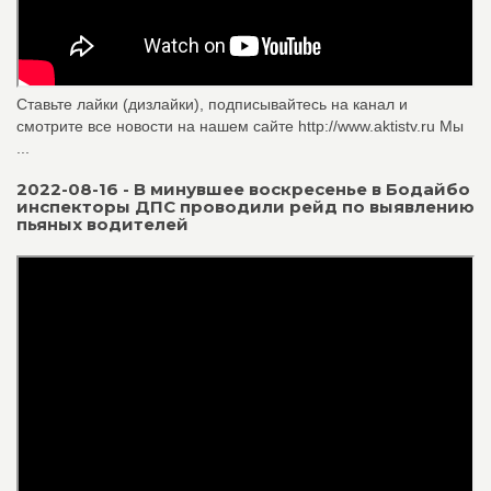
Ставьте лайки (дизлайки), подписывайтесь на канал и
смотрите все новости на нашем сайте http://www.aktistv.ru Мы
...
2022-08-16 - В минувшее воскресен­ье в Бодайбо
инспект­оры ДПС проводили ре­йд по выявлению
пьян­ых водителей