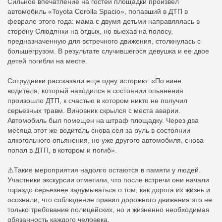
Сильное впечатление на гостей площадки произвел
автомобиль «Toyota Corolla Spacio», попавший в ДТП в
феврале этого года: мама с двумя детьми направлялась в
сторону Слюдянки на отдых, но выехав на полосу,
предназначенную для встречного движения, столкнулась с
большегрузом. В результате случившегося девушка и ее двое
детей погибли на месте.
Сотрудники рассказали еще одну историю: «По вине
водителя, который находился в состоянии опьянения
произошло ДТП, к счастью в котором никто не получил
серьезных травм. Виновник скрылся с места аварии.
Автомобиль был помещен на штраф площадку. Через два
месяца этот же водитель снова сел за руль в состоянии
алкогольного опьянения, но уже другого автомобиля, снова
попал в ДТП, в котором и погиб».
⚠️Такие мероприятия надолго остаются в памяти у людей.
Участники экскурсии отметили, что после встречи они начали
гораздо серьезнее задумываться о том, как дорога их жизнь и
осознали, что соблюдение правил дорожного движения это не
только требование полицейских, но и жизненно необходимая
обязанность каждого человека.