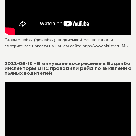
Ставьте лайки (дизлайки), подписывайтесь на канал и
смотрите все новости на нашем сайте http://www.aktistv.ru Мы
...
2022-08-16 - В минувшее воскресен­ье в Бодайбо
инспект­оры ДПС проводили ре­йд по выявлению
пьян­ых водителей