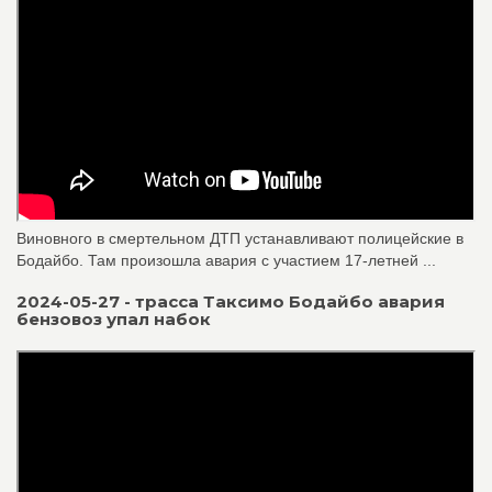
Виновного в смертельном ДТП устанавливают полицейские в
Бодайбо. Там произошла авария с участием 17-летней ...
2024-05-27 - трасса Таксимо Бодайбо авария
бензовоз упал набок