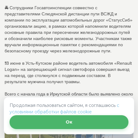
🚔 Сотрудники Госавтоинспекции совместно с
представителями Слюдянской дистанции пути ВСЖД и
компании по эксплуатации автомобильных дорог «СтатусСиб»
организовали акцию, в рамках которой напомнили водителям
основные правила при пересечении железнодорожных путей
и обозначили наиболее рисковые моменты. Участникам также
вручали информационные памятки с рекомендациями по
безопасному проезду через железнодорожные пути.
❗В июне в Усть-Кутском районе водитель автомобиля «Renault
Logan» на запрещающий сигнал светофора совершил выезд
на перезд, где столкнулся с подвижным составом. В
результате мужчина получил травмы.
Всего с начала года в Иркутской области было выявлено около
700 нарушений правил движения через железнодорожные
Продолжая пользоваться сайтом, я соглашаюсь
с
пути.
условиями обработки файлов cookie
✅ Организаторы уверены, что такие меры помогут снизить
Ок
риски ДТП и повысить ответственность водителей.