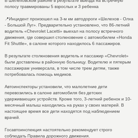
В Шелеховском районе в результате выезда на встречную
полосу травмированы 5 взрослых и 3 ребенка
📍Инцидент произошел на 3-м км автодороги «Шелехов - Олха
- Большой Луг». Предварительно установлено, что 86-летний
водитель «Chevrolet Lacetti» выехал на полосу встречного
движения, где совершил столкновение с автомобилем «Honda
Fit Shuttle», в салоне которого находилось 6 пассажиров.
В результате столкновения водитель и пассажир «Chevrolet»
были доставлены в районную больницу. Водителю и пятерым
пассажирам универсала, в том числе трем детям, также
потребовалась помощь медиков.
Автоинспекторы установили, что малолетние дети
перевозились в салоне автомобиля без детских
удерживающих устройств. Кроме того, 3-летний ребенок и 10-
месячный малыш находились на руках у своих матерей. В
настоящее время все дети находятся под наблюдением
врачей.
Госавтоинспекция настоятельно рекомендует строго
соблюдать Правила дорожного движения.