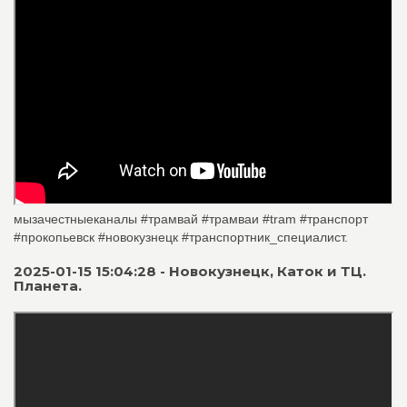
мызачестныеканалы #трамвай #трамваи #tram #транспорт
#прокопьевск #новокузнецк #транспортник_специалист.
2025-01-15 15:04:28 - Новокузнецк, Каток и ТЦ.
Планета.