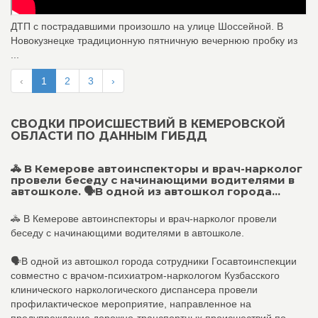
ДТП с пострадавшими произошло на улице Шоссейной. В
Новокузнецке традиционную пятничную вечернюю пробку из
...
‹
1
2
3
›
СВОДКИ ПРОИСШЕСТВИЙ В КЕМЕРОВСКОЙ
ОБЛАСТИ ПО ДАННЫМ ГИБДД
🚓 В Кемерове автоинспекторы и врач-нарколог
провели беседу с начинающими водителями в
автошколе. 🗣В одной из автошкол города...
🚓 В Кемерове автоинспекторы и врач-нарколог провели
беседу с начинающими водителями в автошколе.
🗣В одной из автошкол города сотрудники Госавтоинспекции
совместно с врачом-психиатром-наркологом Кузбасского
клинического наркологического диспансера провели
профилактическое мероприятие, направленное на
предупреждение дорожно-транспортных происшествий по