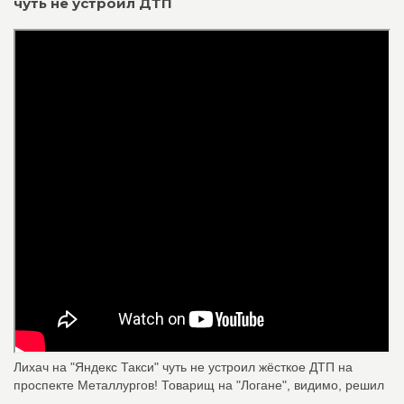
чуть не устроил ДТП
Лихач на "Яндекс Такси" чуть не устроил жёсткое ДТП на
проспекте Металлургов! Товарищ на "Логане", видимо, решил
...