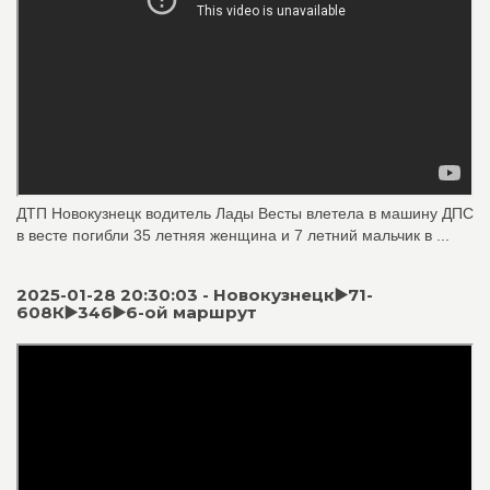
ДТП Новокузнецк водитель Лады Весты влетела в машину ДПС
в весте погибли 35 летняя женщина и 7 летний мальчик в ...
2025-01-28 20:30:03 - Новокузнецк▶️71-
608К▶️346▶️6-ой маршрут