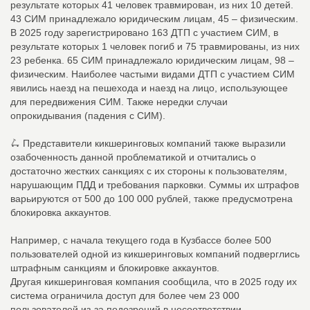
результате которых 41 человек травмирован, из них 10 детей.
43 СИМ принадлежало юридическим лицам, 45 – физическим.
В 2025 году зарегистрировано 163 ДТП с участием СИМ, в
результате которых 1 человек погиб и 75 травмированы, из них
23 ребенка. 65 СИМ принадлежало юридическим лицам, 98 –
физическим. Наиболее частыми видами ДТП с участием СИМ
явились наезд на пешехода и наезд на лицо, использующее
для передвижения СИМ. Также нередки случаи
опрокидывания (падения с СИМ).
🛴 Представители кикшеринговых компаний также выразили
озабоченность данной проблематикой и отчитались о
достаточно жестких санкциях с их стороны к пользователям,
нарушающим ПДД и требования парковки. Суммы их штрафов
варьируются от 500 до 100 000 рублей, также предусмотрена
блокировка аккаунтов.
Например, с начала текущего года в Кузбассе более 500
пользователей одной из кикшеринговых компаний подверглись
штрафным санкциям и блокировке аккаунтов.
Другая кикшеринговая компания сообщила, что в 2025 году их
система ограничила доступ для более чем 23 000
пользователей из-за подозрений в несоответствии