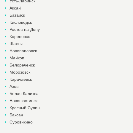
Усть-Лабинск
Аксай
Батайск
Кисловодск
Ростов-на-Дону
Кореновск
Шахты
Новопавловск
Майкоп
Белореченск
Морозовск
Карачаевск
Азов
Белая Калитва
Новошахтинск
Красный Сулин
Баксан
Суровикино