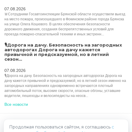
07.08.2026
🚨Сотрудники Госавтоинспекции Брянской области осуществили выезд
на место пожара, произошедшего в Фокинском районе города Брянска
на улице Олега Кошевого. В целях обеспечения безопасности
дорожного движения, создания беспрепятственных условий для
проезда пожарно-спасательной техники и иных экстренн...
🎙️Дорога на дачу. Безопасность на загородных
автодорогах Дорога на дачу кажется
привычной и предсказуемой, но в летний
сезон...
07.08.2026
🎙️Дорога на дачу. Безопасность на загородных автодорогах Дорога на
дачу кажется привычной и предсказуемой, но в летний сезон именно на
загородных направлениях одновременно встречаются плотный
автомобильный поток, высокие скорости, опасные обгоны, уставшие
водители, пешеходы и велосипедисты на неосв...
Все новости
HelpRadar.ru - взаимопомощь на дорогах
Продолжая пользоваться сайтом, я соглашаюсь
с