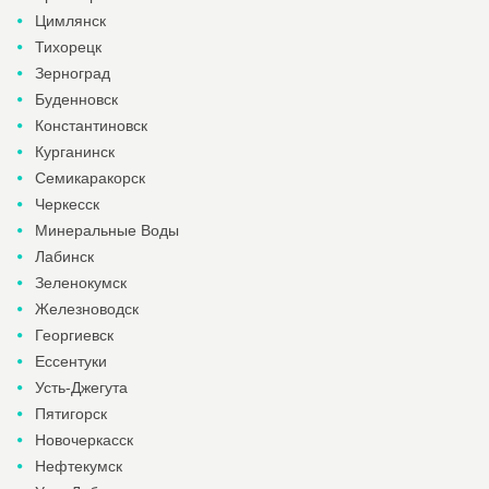
Цимлянск
Тихорецк
Зерноград
Буденновск
Константиновск
Курганинск
Семикаракорск
Черкесск
Минеральные Воды
Лабинск
Зеленокумск
Железноводск
Георгиевск
Ессентуки
Усть-Джегута
Пятигорск
Новочеркасск
Нефтекумск