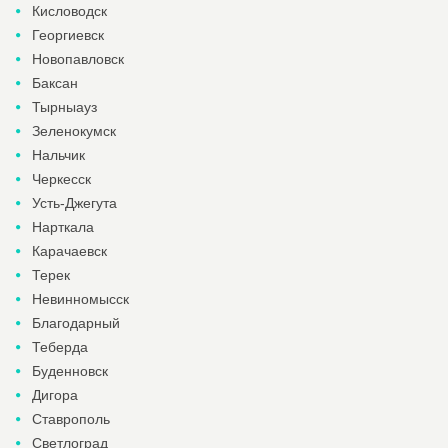
Кисловодск
Георгиевск
Новопавловск
Баксан
Тырныауз
Зеленокумск
Нальчик
Черкесск
Усть-Джегута
Нарткала
Карачаевск
Терек
Невинномысск
Благодарный
Теберда
Буденновск
Дигора
Ставрополь
Светлоград