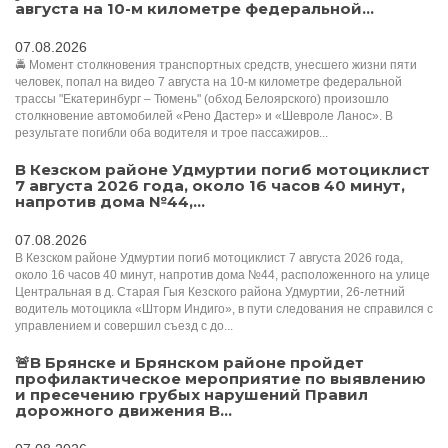
августа на 10-м километре федеральной...
07.08.2026
🚔 Момент столкновения транспортных средств, унесшего жизни пяти
человек, попал на видео 7 августа на 10-м километре федеральной
трассы "Екатеринбург – Тюмень" (обход Белоярского) произошло
столкновение автомобилей «Рено Дастер» и «Шевроле Ланос». В
результате погибли оба водителя и трое пассажиров...
В Кезском районе Удмуртии погиб мотоциклист
7 августа 2026 года, около 16 часов 40 минут,
напротив дома №44,...
07.08.2026
В Кезском районе Удмуртии погиб мотоциклист 7 августа 2026 года,
около 16 часов 40 минут, напротив дома №44, расположенного на улице
Центральная в д. Старая Гыя Кезского района Удмуртии, 26-летний
водитель мотоцикла «Шторм Индиго», в пути следования не справился с
управлением и совершил съезд с до...
🚨В Брянске и Брянском районе пройдет
профилактическое мероприятие по выявлению
и пресечению грубых нарушений Правил
дорожного движения В...