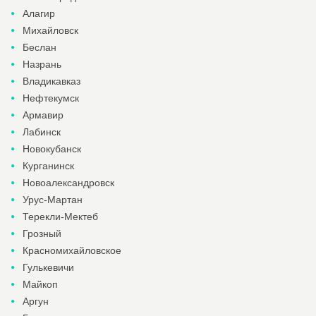
Алагир
Михайловск
Беслан
Назрань
Владикавказ
Нефтекумск
Армавир
Лабинск
Новокубанск
Курганинск
Новоалександровск
Урус-Мартан
Терекли-Мектеб
Грозный
Красномихайловское
Гулькевичи
Майкоп
Аргун