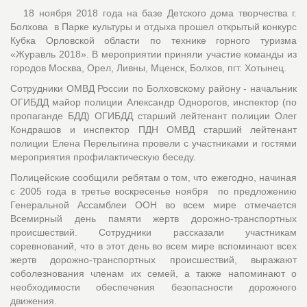
18 ноября 2018 года на базе Детского дома творчества г.
Болхова в Парке культуры и отдыха прошел открытый конкурс
Кубка Орловской области по технике горного туризма
«Журавль 2018». В мероприятии приняли участие команды из
городов Москва, Орел, Ливны, Мценск, Болхов, пгт. Хотынец.
Сотрудники ОМВД России по Болховскому району - начальник
ОГИБДД майор полиции Александр Однорогов, инспектор (по
пропаганде БДД) ОГИБДД старший лейтенант полиции Олег
Кондрашов и инспектор ПДН ОМВД старший лейтенант
полиции Елена Перелыгина провели с участниками и гостями
мероприятия профилактическую беседу.
Полицейские сообщили ребятам о том, что ежегодно, начиная
с 2005 года в третье воскресенье ноября по предложению
Генеральной Ассамблеи ООН во всем мире отмечается
Всемирный день памяти жертв дорожно-транспортных
происшествий. Сотрудники рассказали участникам
соревнований, что в этот день во всем мире вспоминают всех
жертв дорожно-транспортных происшествий, выражают
соболезнования членам их семей, а также напоминают о
необходимости обеспечения безопасности дорожного
движения.