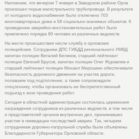
Напомним, что вечером 7 января в Заводском районе Орла
произошел порыв магистрального трубопровода. В результате
от холодного водоснабжения было отключено 703
многоквартирных дома и 58 социально-значимых объектов. К
проведению аварийно-восстановительных работ было
привлечено порядка 80 человек из различных ведомств.
На месте происшествия несли службу и орловские
полицейские. Сотрудники ДПС ГИБДД регионального УМВД
капитан полиции Виталий Беликов, старший лейтенант
полиции Евгений Брусов, капитан полиции Олег Журавлев и
старший лейтенант полиции Михаил Мирошкин обеспечивали
безопасность дорожного движения на участке дороги,
попавшем под подтопление, а также сопровождали
спецтехнику, чтобы организовать ее беспрепятственный
подъезд к зоне проведения работ.
Сегодня в областной администрации состоялась церемония
награждения сотрудников из различных ведомств, в том числе
и представителей органов внутренних дел, принимавших
участие в ликвидации последствий аварии. Так, четырем
сотрудникам дорожно-патрульной службы были объявлены
Благодарности Губернатора Орловской области.