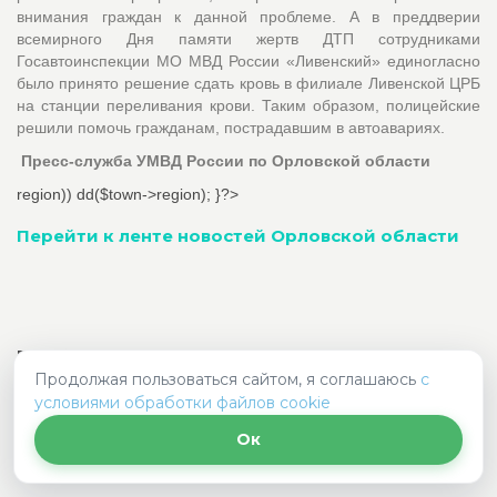
внимания граждан к данной проблеме. А в преддверии
всемирного Дня памяти жертв ДТП сотрудниками
Госавтоинспекции МО МВД России «Ливенский» единогласно
было принято решение сдать кровь в филиале Ливенской ЦРБ
на станции переливания крови. Таким образом, полицейские
решили помочь гражданам, пострадавшим в автоавариях.
Пресс-служба УМВД России по Орловской области
region)) dd($town->region); }?>
Перейти к ленте новостей Орловской области
Подборка ДТП за
Продолжая пользоваться сайтом, я соглашаюсь
с
сегодня
условиями обработки файлов cookie
неделю
Ок
месяц