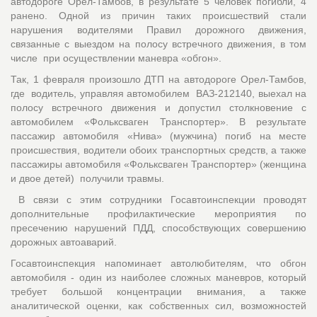
автодороге Орел-Тамбов, в результате 5 человек погибли, 4
ранено. Одной из причин таких происшествий стали
нарушения водителями Правил дорожного движения,
связанные с выездом на полосу встречного движения, в том
числе при осуществлении маневра «обгон».
Так, 1 февраля произошло ДТП на автодороге Орел-Тамбов,
где водитель, управляя автомобилем ВАЗ-212140, выехал на
полосу встречного движения и допустил столкновение с
автомобилем «Фольксваген Транспортер». В результате
пассажир автомобиля «Нива» (мужчина) погиб на месте
происшествия, водители обоих транспортных средств, а также
пассажиры автомобиля «Фольксваген Транспортер» (женщина
и двое детей) получили травмы.
В связи с этим сотрудники Госавтоинспекции проводят
дополнительные профилактические мероприятия по
пресечению нарушений ПДД, способствующих совершению
дорожных автоаварий.
Госавтоинспекция напоминает автолюбителям, что обгон
автомобиля - один из наиболее сложных маневров, который
требует большой концентрации внимания, а также
аналитической оценки, как собственных сил, возможностей