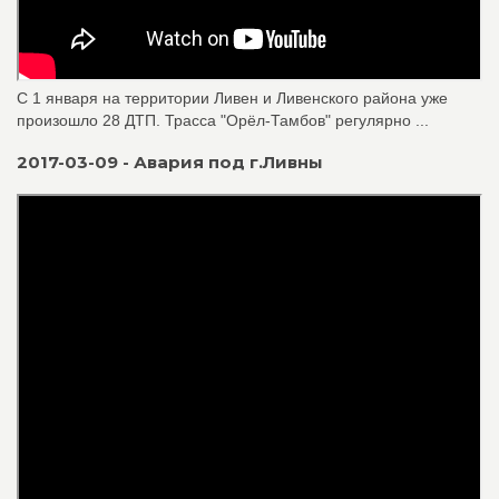
С 1 января на территории Ливен и Ливенского района уже
произошло 28 ДТП. Трасса "Орёл-Тамбов" регулярно ...
2017-03-09 - Авария под г.Ливны