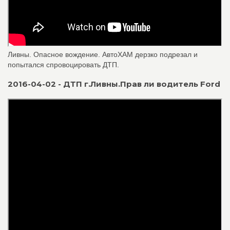
Ливны. Опасное вождение. АвтоХАМ дерзко подрезал и
попытался спровоцировать ДТП.
2016-04-02 - ДТП г.Ливны.Прав ли водитель Ford