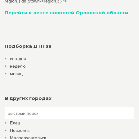
region)) dd($town->region); }?>
Перейти к ленте новостей Орловской области
Подборка ДТП за
сегодня
неделю
месяц
В других городах
Елец
Новосиль
Малоархангельск