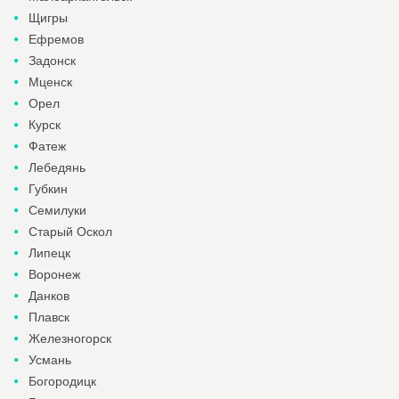
Щигры
Ефремов
Задонск
Мценск
Орел
Курск
Фатеж
Лебедянь
Губкин
Семилуки
Старый Оскол
Липецк
Воронеж
Данков
Плавск
Железногорск
Усмань
Богородицк