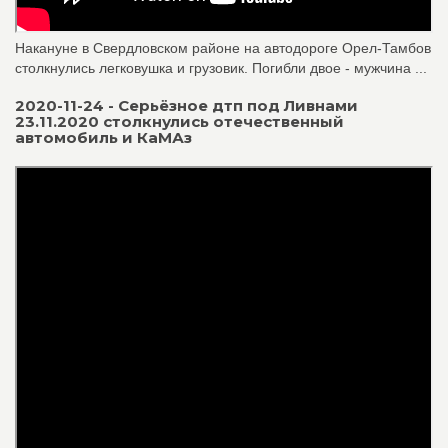
Накануне в Свердловском районе на автодороге Орел-Тамбов
столкнулись легковушка и грузовик. Погибли двое - мужчина ...
2020-11-24 - Серьёзное дтп под Ливнами
23.11.2020 столкнулись отечественный
автомобиль и КаМАз