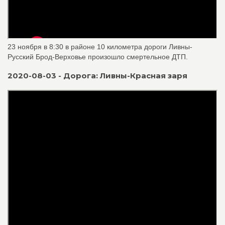
23 ноября в 8:30 в районе 10 километра дороги Ливны-
Русский Брод-Верховье произошло смертельное ДТП.
2020-08-03 - Дорога: Ливны-Красная заря