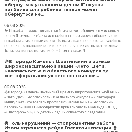
обернуться уголовным делом ❗Покупка
питбайка для ребенка теперь может
обернуться не...
06.08.2026
🏍️ Штрафа — мало: покупка питбайка может обернуться уголовным
делом ❗Покупка питбайка для ребенка теперь может обернуться не
штрафом, а уголовным делом. По всей стране появляются судебные
решения в отношении родителей, подаривших детям мототехнику.
Только за первое полугодие 2026 года в таких ДТ...
🌞В городе Каменск-Шахтинский в рамках
широкомасштабной акции «Лето. Дети.
Безопасность» и областного конкурса «У
светофора каникул нет» состоялась...
06.08.2026
🌞В городе Каменск-Шахтинский в рамках широкомасштабной акции
«Лето. Дети. Безопасность» и областного конкурса «У светофора
каникул нет» состоялась профилактическая акция «Безопасный
пассажир». 👫👮🏻‍♀️В мероприятии приняли участие команда ЮПИД
«Светофор» МБДОУ детский сад 12 совместно с педагогам...
🚔Ноль нарушений — стопроцентная забота!
Итоги утреннего рейда Госавтоинспекции 👮