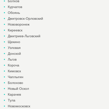
Болхов
Курчатов
Обоянь
Дмитровск-Орловский
Нововоронеж
Киреевск
Дмитриев-Льговский
Щекино
Узловая
Донской
Льгов
Короча
Кимовск
Чаплыгин
Болохово
Новый Оскол
Карачев
Тула
Новомосковск