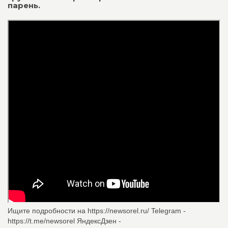
парень.
Ищите подробности на https://newsorel.ru/ Telegram -
https://t.me/newsorel ЯндексДзен -