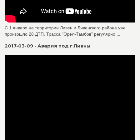
С 1 января на территории Ливен и Ливенского района уже
произошло 28 ДТП. Трасса "Орёл-Тамбов" регулярно ...
2017-03-09 - Авария под г.Ливны