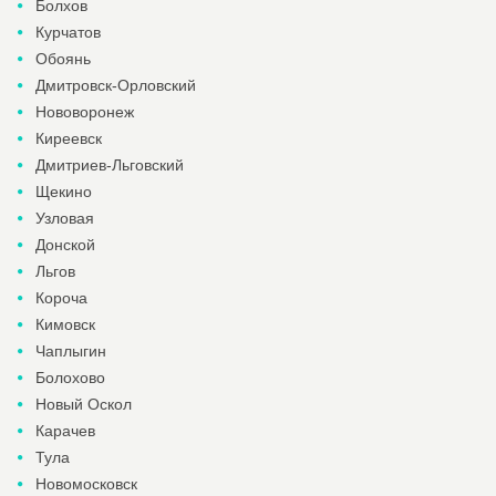
Болхов
Курчатов
Обоянь
Дмитровск-Орловский
Нововоронеж
Киреевск
Дмитриев-Льговский
Щекино
Узловая
Донской
Льгов
Короча
Кимовск
Чаплыгин
Болохово
Новый Оскол
Карачев
Тула
Новомосковск