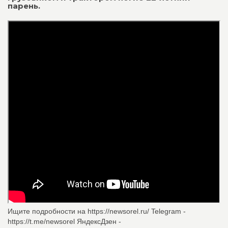
парень.
Ищите подробности на https://newsorel.ru/ Telegram -
https://t.me/newsorel ЯндексДзен -