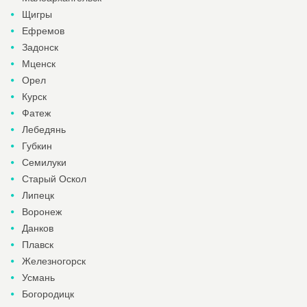
Щигры
Ефремов
Задонск
Мценск
Орел
Курск
Фатеж
Лебедянь
Губкин
Семилуки
Старый Оскол
Липецк
Воронеж
Данков
Плавск
Железногорск
Усмань
Богородицк