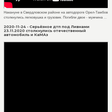
Накануне в Свердловском районе на автодороге Орел-Тамбов
столкнулись легковушка и грузовик. Погибли двое - мужчина ...
2020-11-24 - Серьёзное дтп под Ливнами
23.11.2020 столкнулись отечественный
автомобиль и КаМАз