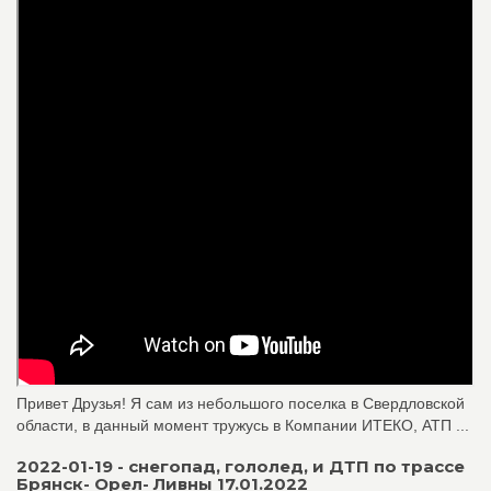
Привет Друзья! Я сам из небольшого поселка в Свердловской
области, в данный момент тружусь в Компании ИТЕКО, АТП ...
2022-01-19 - снегопад, гололед, и ДТП по трассе
Брянск- Орел- Ливны 17.01.2022