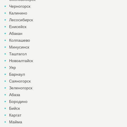
Черногорск
Калинино
Лесосибирск
Енисейск
Абакан
Колпашево
Минусинск
Таштагол
Новоалтайск
Уяр
Барнаул
Саяногорск
Зеленогорск
Абаза
Бородино
Бийск
Каргат
Майма