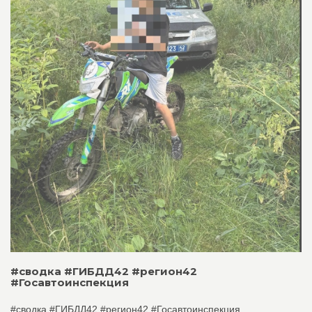
#сводка #ГИБДД42 #регион42
#Госавтоинспекция
#сводка #ГИБДД42 #регион42 #Госавтоинспекция