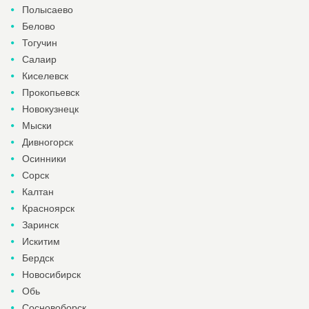
Полысаево
Белово
Тогучин
Салаир
Киселевск
Прокопьевск
Новокузнецк
Мыски
Дивногорск
Осинники
Сорск
Калтан
Красноярск
Заринск
Искитим
Бердск
Новосибирск
Обь
Сосновоборск