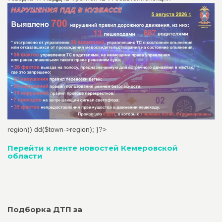
region)) dd($town->region); }?>
Перейти к ленте новостей Кемеровской
области
Подборка ДТП за