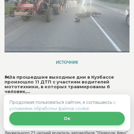
источник
🏍За прошедшие выходные дни в Кузбассе
произошло 11 ДТП с участием водителей
мототехники, в которых травмированы 6
человек,...
Продолжая пользоваться сайтом, я соглашаюсь
с
🏍За прошедшие выходные дни в Кузбассе произошло 11 ДТП
условиями обработки файлов cookie
с участием водителей мототехники, в которых травмированы 6
человек, из них 1 несовершеннолетний
Ок
⚡️19 июня около 18:30 в Кемерово на улице Юрия
Двужильного 21-летний водитель автомобиля "Шевроле Авео"