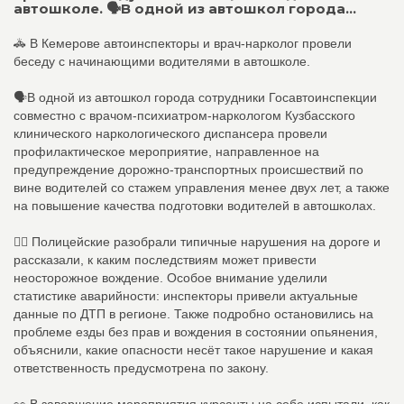
автошколе. 🗣В одной из автошкол города...
🚓 В Кемерове автоинспекторы и врач-нарколог провели
беседу с начинающими водителями в автошколе.
🗣В одной из автошкол города сотрудники Госавтоинспекции
совместно с врачом-психиатром-наркологом Кузбасского
клинического наркологического диспансера провели
профилактическое мероприятие, направленное на
предупреждение дорожно-транспортных происшествий по
вине водителей со стажем управления менее двух лет, а также
на повышение качества подготовки водителей в автошколах.
👮‍♂ Полицейские разобрали типичные нарушения на дороге и
рассказали, к каким последствиям может привести
неосторожное вождение. Особое внимание уделили
статистике аварийности: инспекторы привели актуальные
данные по ДТП в регионе. Также подробно остановились на
проблеме езды без прав и вождения в состоянии опьянения,
объяснили, какие опасности несёт такое нарушение и какая
ответственность предусмотрена по закону.
👀 В завершение мероприятия курсанты на себе испытали, как