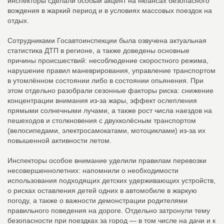
инспекторы сделали особый акцент на нюансах безопасного
вождения в жаркий период и в условиях массовых поездок на
отдых.
Сотрудниками Госавтоинспекции была озвучена актуальная
статистика ДТП в регионе, а также доведены основные
причины происшествий: несоблюдение скоростного режима,
нарушение правил маневрирования, управление транспортом
в утомлённом состоянии либо в состоянии опьянения. При
этом отдельно разобрали сезонные факторы риска: снижение
концентрации внимания из‑за жары, эффект ослепления
прямыми солнечными лучами, а также рост числа наездов на
пешеходов и столкновения с двухколёсным транспортом
(велосипедами, электросамокатами, мотоциклами) из‑за их
повышенной активности летом.
Инспекторы особое внимание уделили правилам перевозки
несовершеннолетних: напомнили о необходимости
использования подходящих детских удерживающих устройств,
о рисках оставления детей одних в автомобиле в жаркую
погоду, а также о важности демонстрации родителями
правильного поведения на дороге. Отдельно затронули тему
безопасности при поездках за город — в том числе на дачи и к