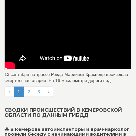
13 сентября на трассе Ревда-Мариинск-Краснояр произошла
смертельная авария. На 16-м километре дороги под ...
‹
1
2
3
›
СВОДКИ ПРОИСШЕСТВИЙ В КЕМЕРОВСКОЙ
ОБЛАСТИ ПО ДАННЫМ ГИБДД
🚓 В Кемерове автоинспекторы и врач-нарколог
провели беседу с начинающими водителями в