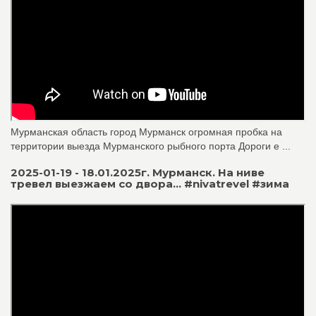
Мурманская область город Мурманск огромная пробка на
территории выезда Мурманского рыбного порта Дороги е ...
2025-01-19 - 18.01.2025г. Мурманск. На ниве
тревел выезжаем со двора... #nivatrevel #зима