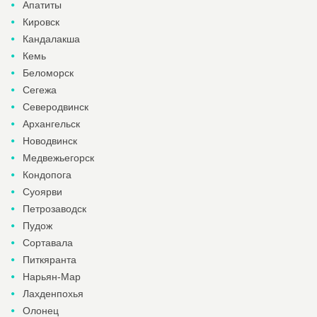
Апатиты
Кировск
Кандалакша
Кемь
Беломорск
Сегежа
Северодвинск
Архангельск
Новодвинск
Медвежьегорск
Кондопога
Суоярви
Петрозаводск
Пудож
Сортавала
Питкяранта
Нарьян-Мар
Лахденпохья
Олонец