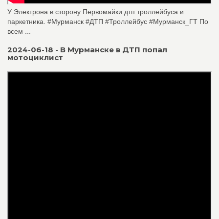
У Электрона в сторону Первомайки дтп троллейбуса и
паркетника. #Мурманск #ДТП #Троллейбус #Мурманск_ГТ По
всем ...
2024-06-18 - В Мурманске в ДТП попал
мотоциклист