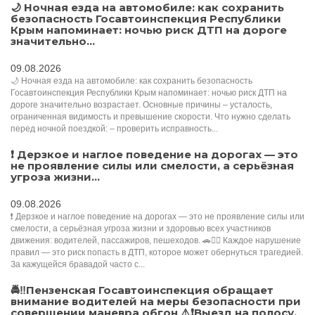
🌙 Ночная езда на автомобиле: как сохранить
безопасность Госавтоинспекция Республики
Крым напоминает: ночью риск ДТП на дороге
значительно...
09.08.2026
🌙 Ночная езда на автомобиле: как сохранить безопасность
Госавтоинспекция Республики Крым напоминает: ночью риск ДТП на
дороге значительно возрастает. Основные причины – усталость,
ограниченная видимость и превышение скорости. Что нужно сделать
перед ночной поездкой: – проверить исправность...
❗ Дерзкое и наглое поведение на дорогах — это
не проявление силы или смелости, а серьёзная
угроза жизни...
09.08.2026
❗ Дерзкое и наглое поведение на дорогах — это не проявление силы или
смелости, а серьёзная угроза жизни и здоровью всех участников
движения: водителей, пассажиров, пешеходов. 🚗🚶‍♂️ Каждое нарушение
правил — это риск попасть в ДТП, которое может обернуться трагедией.
За кажущейся бравадой часто с...
🚔‼️Пензенская Госавтоинспекция обращает
внимание водителей на меры безопасности при
совершении маневра обгон ⚠️❗Выезд на полосу,