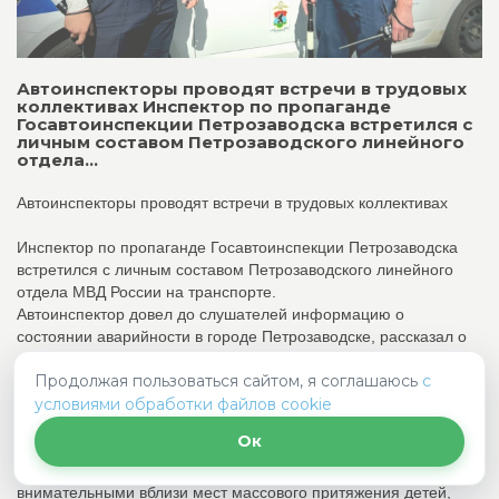
Автоинспекторы проводят встречи в трудовых
коллективах Инспектор по пропаганде
Госавтоинспекции Петрозаводска встретился с
личным составом Петрозаводского линейного
отдела...
Автоинспекторы проводят встречи в трудовых коллективах
Инспектор по пропаганде Госавтоинспекции Петрозаводска
встретился с личным составом Петрозаводского линейного
отдела МВД России на транспорте.
Автоинспектор довел до слушателей информацию о
состоянии аварийности в городе Петрозаводске, рассказал о
допускаемых нарушениях ПДД водителями, разобрал
Продолжая пользоваться сайтом, я соглашаюсь
с
основные причины дорожно-транспортных происшествий,
условиями обработки файлов cookie
разъяснил изменения в законодательстве.
Ок
Инспектор напомнил водителям о дисциплине на служебном и
личном транспорте, призвал их быть особенно
внимательными вблизи мест массового притяжения детей,