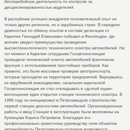
бесперебойную деятельность по контролю за
дисциплинированностью водителей.
В республике успешно внедрялся положительный опыт не
только других регионов, но и зарубежных стран. В середине
девяностых по обмену опытом в составе делегации от
Карелии Геннадий Егвеньевич побывал в Финляндии, где
воочию увидел преимущества проведения
высокотехнологичного технического осмотра автомобилей. На
тот момент в Карелии сотрудники Госавтоинспекции
проводили технический осмотр автомобилей фактически
вручную с использованием простейших приборов. Как
правило, это были массовые проверки автотранспорта,
которые проходили на территории предприятий. Вернувшись
из зарубежной командировки, начальник карельской
Госавтоинспекции не стал откладывать в «долгий ящик»
воплощение идеи открытия станции технического осмотра. В
1996 году он инициировал в Петрозаводске строительство
первой станции диагностики автомобилей. Организационные
работы и ввод Станции в эксплуатацию были возложены на
Кузнецова Бориса Петровича. Благодаря его
профессионально грамотному руководству этим объектом
автомобилисты Петрозаводска получили возможность