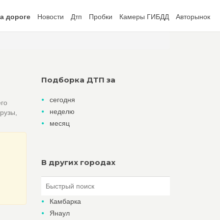
а дороге
Новости
Дтп
Пробки
Камеры ГИБДД
Авторынок
Подборка ДТП за
сегодня
его
неделю
рузы,
месяц
В других городах
Камбарка
Янаул