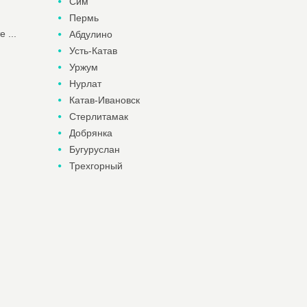
Сим
Пермь
 ...
Абдулино
Усть-Катав
Уржум
Нурлат
Катав-Ивановск
Стерлитамак
Добрянка
Бугуруслан
Трехгорный