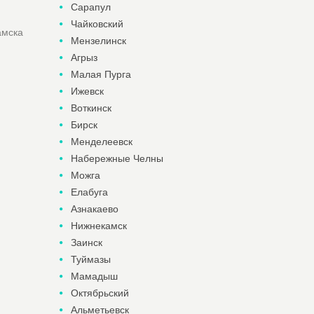
Сарапул
Чайковский
амска
Мензелинск
Агрыз
Малая Пурга
Ижевск
Воткинск
Бирск
Менделеевск
Набережные Челны
Можга
Елабуга
Азнакаево
Нижнекамск
Заинск
Туймазы
Мамадыш
Октябрьский
Альметьевск