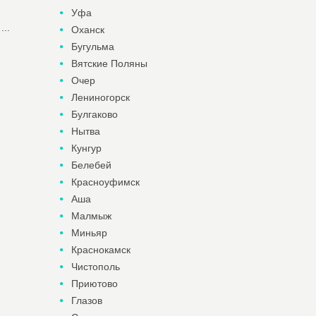
Уфа
..
Оханск
Бугульма
Вятские Поляны
Очер
Лениногорск
Булгаково
Нытва
Кунгур
Белебей
Красноуфимск
Аша
Малмыж
Миньяр
Краснокамск
Чистополь
Приютово
Глазов