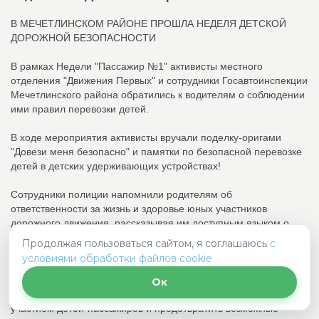
В МЕЧЕТЛИНСКОМ РАЙОНЕ ПРОШЛА НЕДЕЛЯ ДЕТСКОЙ
ДОРОЖНОЙ БЕЗОПАСНОСТИ
В рамках Недели "Пассажир №1" активисты местного
отделения "Движения Первых" и сотрудники Госавтоинспекции
Мечетлинского района обратились к водителям о соблюдении
ими правил перевозки детей.
В ходе мероприятия активисты вручали поделку-оригами
"Довези меня безопасно" и памятки по безопасной перевозке
детей в детских удерживающих устройствах!
Сотрудники полиции напомнили родителям об
ответственности за жизнь и здоровье юных участников
дорожного движения, рассказывая им доступным языком о
рисках несоблюдения мер предосторожности.
Продолжая пользоваться сайтом, я соглашаюсь
с
условиями обработки файлов cookie
Повышение уровня осведомлённости водителей и пассажиров
относительно рисков транспортировки детей без должных мер
Ок
безопасности, способствует снижению числа аварий с
участием детей-пассажиров и предотвратить возможные