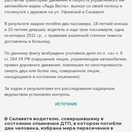
рассчитав траекторию движения и скорость управляемого им
автомобиля марки «Лада Веста», выехал со своей полосы и
столкнулся с деревом на ул. Уфимской в Салавате.
В результате аварии погибли два пассажира, 18-летний юноша
и 15-летняя девушка, водитель и еще трое пассажиров, одна
из которых 2011 г.р., с травмами различной степени тяжести
доставлены в больницу.
По данному факту возбуждено уголовное дело по п. «а» ч. 6
ст. 264 УК РФ (нарушение лицом, управляющим автомобилем,
правил дорожного движения, повлекшее по неосторожности
смерть двух или более лиц, совершенное лицом,
находящимся в состоянии опьянения).
За ходом и результатами его расследования надзорным
ведомством установлен контроль.
источник
В Салавате водителю, совершившему в
состоянии опьянения ДТП, в котором погибли
два человека, избрана мера пересечения в