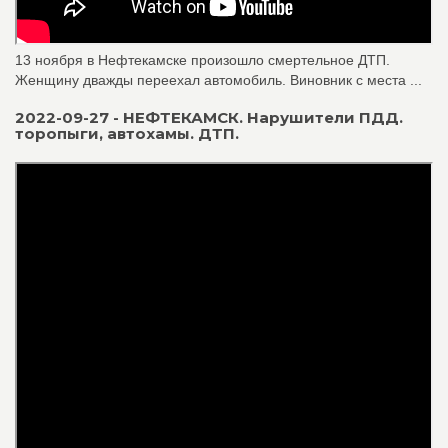
13 ноября в Нефтекамске произошло смертельное ДТП.
Женщину дважды переехал автомобиль. Виновник с места ...
2022-09-27 - НЕФТЕКАМСК. Нарушители ПДД.
торопыги, автохамы. ДТП.