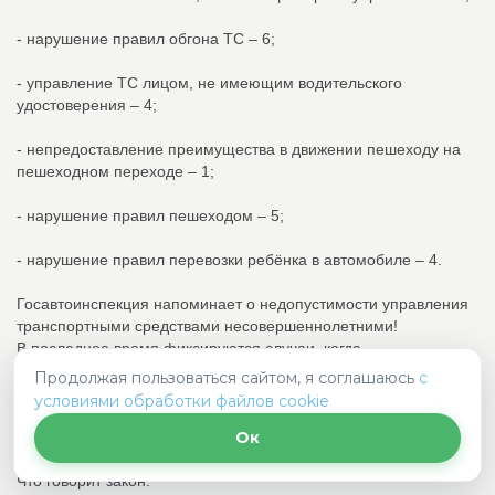
- нарушение правил обгона ТС – 6;
- управление ТС лицом, не имеющим водительского
удостоверения – 4;
- непредоставление преимущества в движении пешеходу на
пешеходном переходе – 1;
- нарушение правил пешеходом – 5;
- нарушение правил перевозки ребёнка в автомобиле – 4.
Госавтоинспекция напоминает о недопустимости управления
транспортными средствами несовершеннолетними!
В последнее время фиксируются случаи, когда
несовершеннолетние садятся за руль транспортных средств
Продолжая пользоваться сайтом, я соглашаюсь
с
— и это не просто нарушение ПДД, а прямая угроза жизни и
условиями обработки файлов cookie
здоровью самого подростка, других водителей, пассажиров и
пешеходов.
Ок
Что говорит закон: