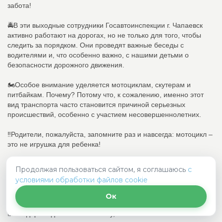
забота!
🚔В эти выходные сотрудники Госавтоинспекции г. Чапаевск
активно работают на дорогах, но не только для того, чтобы
следить за порядком. Они проведят важные беседы с
водителями и, что особенно важно, с нашими детьми о
безопасности дорожного движения.
🏍️Особое внимание уделяется мотоциклам, скутерам и
питбайкам. Почему? Потому что, к сожалению, именно этот
вид транспорта часто становится причиной серьезных
происшествий, особенно с участием несовершеннолетних.
‼️Родители, пожалуйста, запомните раз и навсегда: мотоцикл –
это не игрушка для ребенка!
⚠️Мы понимаем, что многие дети мечтают о собственном
Продолжая пользоваться сайтом, я соглашаюсь
с
двухколесном друге, и родители хотят порадовать своих чад.
условиями обработки файлов cookie
Но прежде чем сделать такой подарок, задумайтесь о
последствиях.
Ок
👮‍♂️Не дарите детям мототехнику, если они: