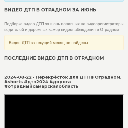
ВИДЕО ДТП В ОТРАДНОМ ЗА ИЮНЬ
Подборка видео ДТП за июнь попавших на видеорегистраторы
водителей и дорожных камер видеонаблюдения в Отрадном
Видео ДТП за текущий месяц не найдены
ПОСЛЕДНИЕ ВИДЕО ДТП В ОТРАДНОМ
2024-08-22 - Перекрёсток для ДТП в Отрадном.
#shorts #дтп2024 #дорога
#отрадныйсамарскаяобласть