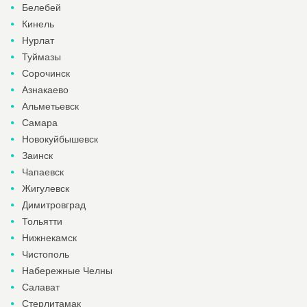
Белебей
Кинель
Нурлат
Туймазы
Сорочинск
Азнакаево
Альметьевск
Самара
Новокуйбышевск
Заинск
Чапаевск
Жигулевск
Димитровград
Тольятти
Нижнекамск
Чистополь
Набережные Челны
Салават
Стерлитамак