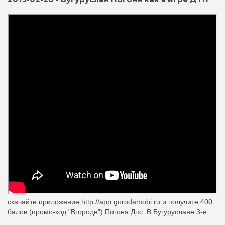
скачайте приложение http://app.gorodamobi.ru и получите 400
балов (промо-код "Вгороде") Погоня Дпс. В Бугуруслане 3-е ...