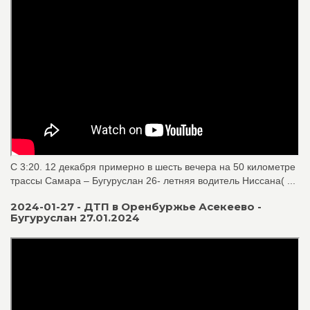
C 3:20. 12 декабря примерно в шесть вечера на 50 километре
трассы Самара – Бугуруслан 26- летняя водитель Ниссана( ...
2024-01-27 - ДТП в Оренбуржье Асекеево -
Бугуруслан 27.01.2024