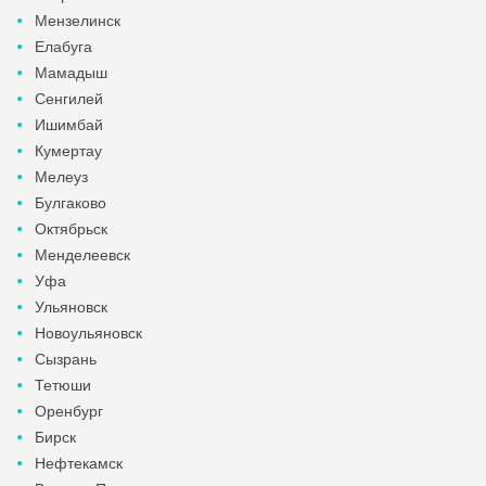
Мензелинск
Елабуга
Мамадыш
Сенгилей
Ишимбай
Кумертау
Мелеуз
Булгаково
Октябрьск
Менделеевск
Уфа
Ульяновск
Новоульяновск
Сызрань
Тетюши
Оренбург
Бирск
Нефтекамск