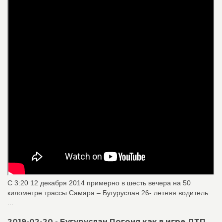
С 3:20 12 декабря 2014 примерно в шесть вечера на 50
километре трассы Самара – Бугуруслан 26- летняя водитель
...
2019-02-20 - Бугуруслан Погоня как в игре ДТП