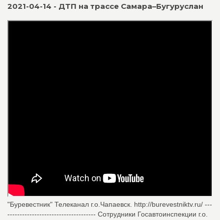
2021-04-14 - ДТП на трассе Самара–Бугуруслан
"Буревестник" Телеканал г.о.Чапаевск. http://burevestniktv.ru/ ---
------------------------------------ Сотрудники Госавтоинспекции г.о.