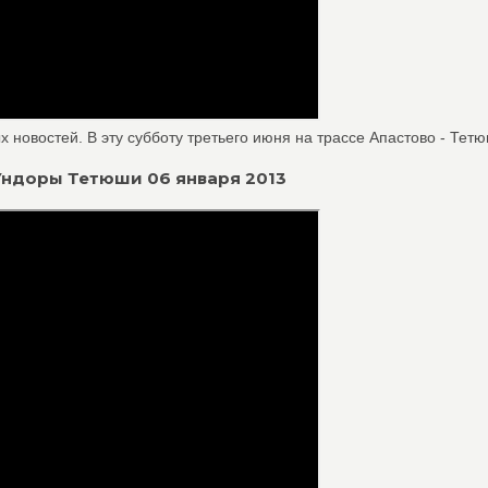
 новостей. В эту субботу третьего июня на трассе Апастово - Тетюш
 Ундоры Тетюши 06 января 2013