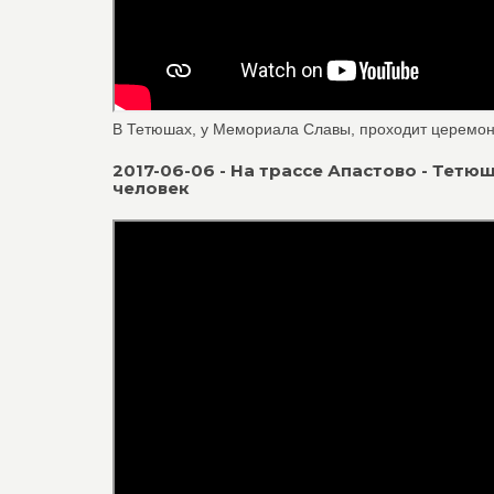
В Тетюшах, у Мемориала Славы, проходит церемон
2017-06-06 - На трассе Апастово - Тетю
человек