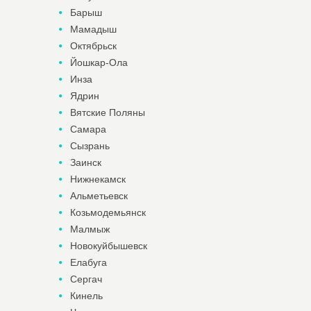
Барыш
Мамадыш
Октябрьск
Йошкар-Ола
Инза
Ядрин
Вятские Поляны
Самара
Сызрань
Заинск
Нижнекамск
Альметьевск
Козьмодемьянск
Малмыж
Новокуйбышевск
Елабуга
Сергач
Кинель