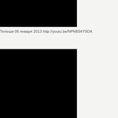
-Тетюши 06 января 2013 http://youtu.be/NPfrBS4YSOA.