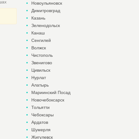
шах
Новоульяновск
Димитровград
Казань
Зеленодольск
Канаш
Сенгилей
Волжск
Чистополь
Звенигово
Цивильск
Нурлат
Алатырь
Мариинский Посад
Новочебоксарск
Тольятти
Чебоксары
Ардатов
Шумерля
Жигулевск