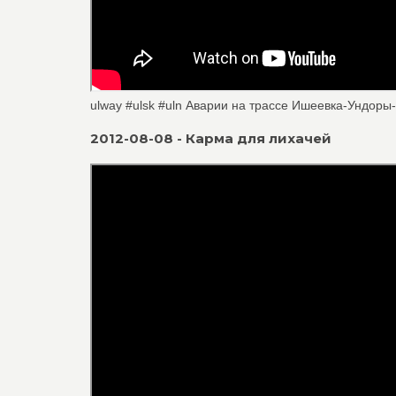
ulway #ulsk #uln Аварии на трассе Ишеевка-Ундоры
2012-08-08 - Карма для лихачей