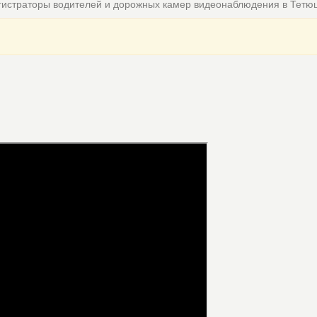
гистраторы водителей и дорожных камер видеонаблюдения в Тетю