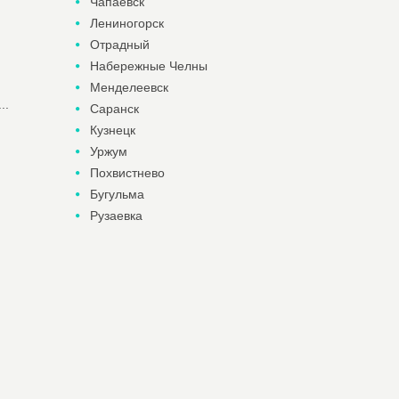
Чапаевск
Лениногорск
Отрадный
Набережные Челны
Менделеевск
..
Саранск
Кузнецк
Уржум
Похвистнево
Бугульма
Рузаевка