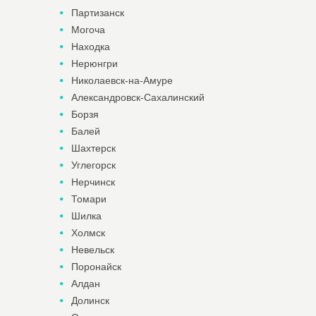
Партизанск
Могоча
Находка
Нерюнгри
Николаевск-на-Амуре
Александровск-Сахалинский
Борзя
Балей
Шахтерск
Углегорск
Нерчинск
Томари
Шилка
Холмск
Невельск
Поронайск
Алдан
Долинск