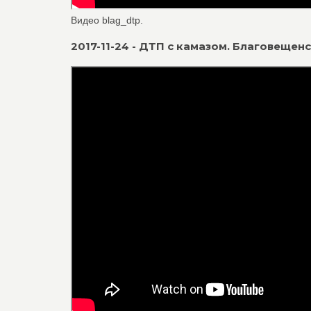
Видео blag_dtp.
2017-11-24 - ДТП с камазом. Благовещен