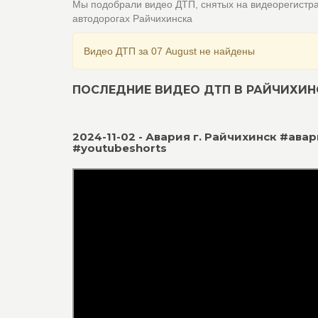
Мы подобрали видео ДТП, снятых на видеорегистр
автодорогах Райчихинска
Видео ДТП за 07 August не найдены
ПОСЛЕДНИЕ ВИДЕО ДТП В РАЙЧИХИН
2024-11-02 - Авария г. Райчихинск #ав
#youtubeshorts