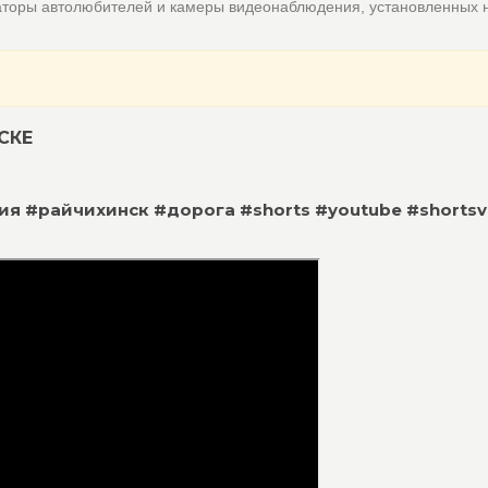
аторы автолюбителей и камеры видеонаблюдения, установленных 
СКЕ
ария #райчихинск #дорога #shorts #youtube #shortsv