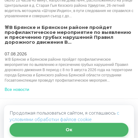
около 16 часов 40 минут, напротив дома №44, расположенного на улице
Центральная в д. Старая Гыя Кезского района Удмуртии, 26-летний
водитель мотоцикла «Шторм Индиго», в пути следования не справился с
управлением и совершил съезд с до...
🚨В Брянске и Брянском районе пройдет
профилактическое мероприятие по выявлению
и пресечению грубых нарушений Правил
дорожного движения В...
07.08.2026
🚨В Брянске и Брянском районе пройдет профилактическое
мероприятие по выявлению и пресечению грубых нарушений Правил
дорожного движения В период с 8 по 9 августа 2026 года на территории
города Брянска и Брянского района Брянской области сотрудники
Госавтоинспекции проведут профилактическое мероприя...
Все новости
Продолжая пользоваться сайтом, я соглашаюсь
HelpRadar.ru - взаимопомощь на дорогах
с
условиями обработки файлов cookie
Политика конфиденциальности
Написать нам
Ок