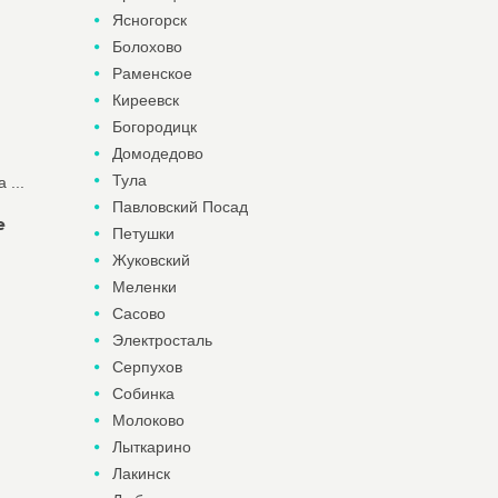
Ясногорск
Болохово
Раменское
Киреевск
Богородицк
Домодедово
Тула
 ...
Павловский Посад
е
Петушки
Жуковский
Меленки
Сасово
Электросталь
Серпухов
Собинка
Молоково
Лыткарино
Лакинск