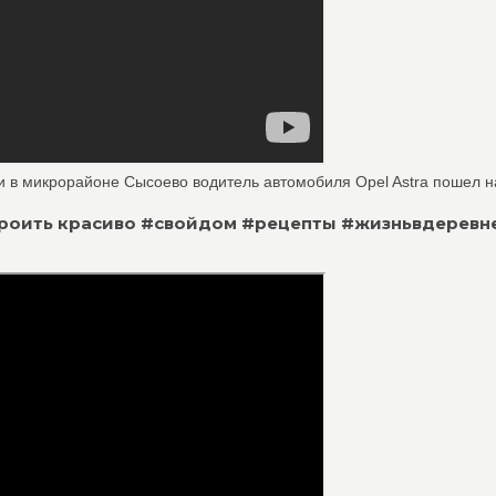
ни в микрорайоне Сысоево водитель автомобиля Opel Astra пошел на
строить красиво #свойдом #рецепты #жизньвдеревн