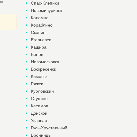
на
Спас-Клепики
Новомичуринск
Коломна
Кораблино
Скопин
Егорьевск
Кашира
Венев
5
Новомосковск
Воскресенск
Кимовск
Ряжск
Курловский
Ступино
Касимов
Донской
Узловая
Гусь-Хрустальный
Бронницы