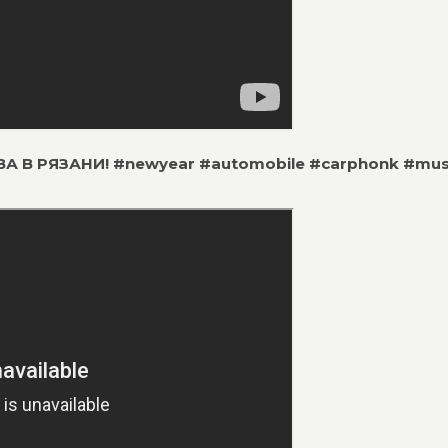
А В РЯЗАНИ! #newyear #automobile #carphonk #mus