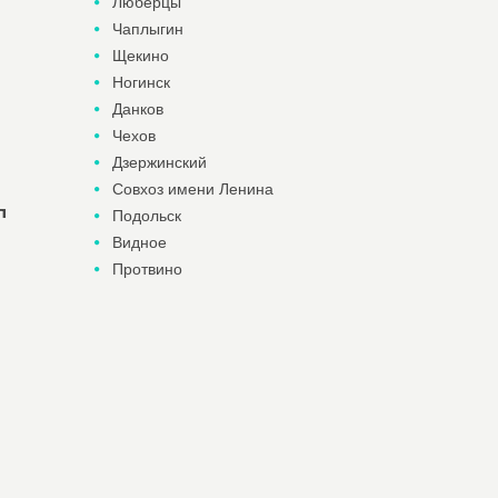
Люберцы
Чаплыгин
Щекино
Ногинск
Данков
Чехов
Дзержинский
Совхоз имени Ленина
п
Подольск
Видное
Протвино