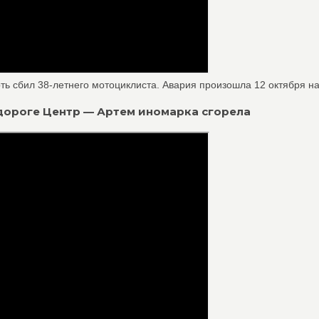
ь сбил 38-летнего мотоциклиста. Авария произошла 12 октября на 
 дороге Центр — Артем иномарка сгорела