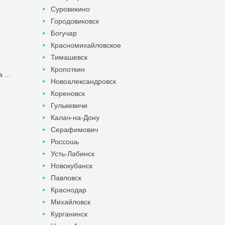
Суровикино
Городовиковск
Богучар
Красномихайловское
Тимашевск
Кропоткин
...
Новоалександровск
Кореновск
Гулькевичи
Калач-на-Дону
Серафимович
Россошь
Усть-Лабинск
Новокубанск
Павловск
Краснодар
Михайловск
Курганинск