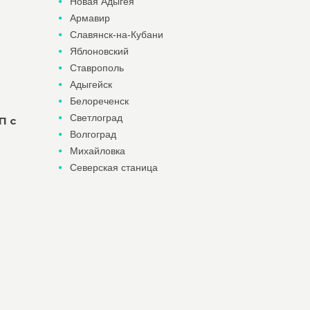
Новая Адыгея
Армавир
Славянск-на-Кубани
Яблоновский
Ставрополь
Адыгейск
Белореченск
Светлоград
П с
Волгоград
Михайловка
Северская станица