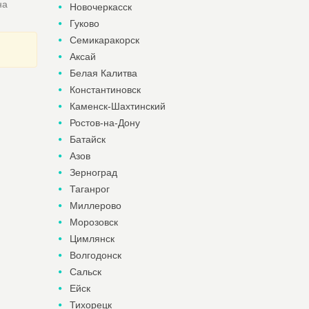
на
Новочеркасск
Гуково
Семикаракорск
Аксай
Белая Калитва
Константиновск
Каменск-Шахтинский
Ростов-на-Дону
Батайск
Азов
Зерноград
Таганрог
Миллерово
Морозовск
Цимлянск
Волгодонск
Сальск
Ейск
Тихорецк