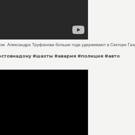
. Александра Труфанова больше года удерживают в Секторе Газа 
 #ростовнадону #шахты #авария #полиция #авто