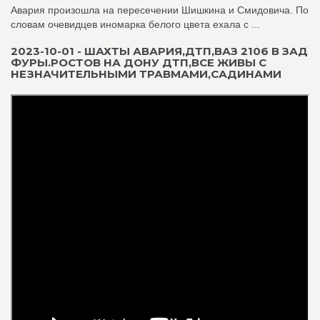
Авария произошла на пересечении Шишкина и Смидовича. По
словам очевидцев иномарка белого цвета ехала с ...
2023-10-01 - ШАХТЫ АВАРИЯ,ДТП,ВАЗ 2106 В ЗАД
ФУРЫ.РОСТОВ НА ДОНУ ДТП,ВСЕ ЖИВЫ С
НЕЗНАЧИТЕЛЬНЫМИ ТРАВМАМИ,САДИНАМИ