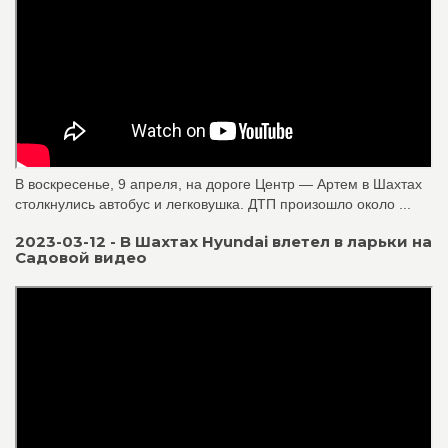
В воскресенье, 9 апреля, на дороге Центр — Артем в Шахтах
столкнулись автобус и легковушка. ДТП произошло около ...
2023-03-12 - В Шахтах Hyundai влетел в ларьки на
Садовой видео