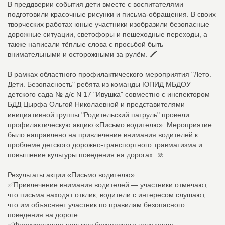
В преддверии события дети вместе с воспитателями
подготовили красочные рисунки и письма-обращения. В своих
творческих работах юные участники изобразили безопасные
дорожные ситуации, светофоры и пешеходные переходы, а
также написали тёплые слова с просьбой быть
внимательными и осторожными за рулём. 🖍️
В рамках областного профилактического мероприятия "Лето.
Дети. Безопасность" ребята из команды ЮПИД МБДОУ
детского сада № д/с N 17 "Ивушка" совместно с инспектором
БДД Цырфа Ольгой Николаевной и представителями
инициативной группы "Родительский патруль" провели
профилактическую акцию «Письмо водителю». Мероприятие
было направлено на привлечение внимания водителей к
проблеме детского дорожно-транспортного травматизма и
повышение культуры поведения на дорогах. 🚸
Результаты акции «Письмо водителю»:
✅Привлечение внимания водителей — участники отмечают,
что письма находят отклик, водители с интересом слушают,
что им объясняет участник по правилам безопасного
поведения на дороге.
✅Формирование навыков безопасного поведения —