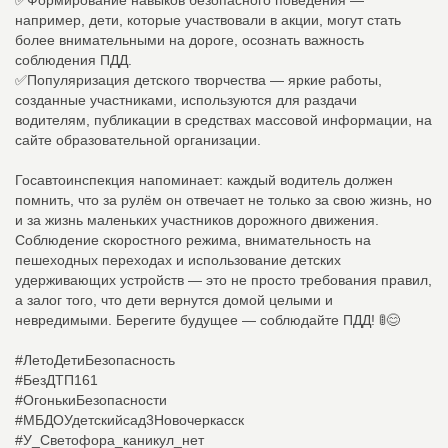
например, дети, которые участвовали в акции, могут стать
более внимательными на дороге, осознать важность
соблюдения ПДД.
✅Популяризация детского творчества — яркие работы,
созданные участниками, используются для раздачи
водителям, публикации в средствах массовой информации, на
сайте образовательной организации.
Госавтоинспекция напоминает: каждый водитель должен
помнить, что за рулём он отвечает не только за свою жизнь, но
и за жизнь маленьких участников дорожного движения.
Соблюдение скоростного режима, внимательность на
пешеходных переходах и использование детских
удерживающих устройств — это не просто требования правил,
а залог того, что дети вернутся домой целыми и
невредимыми. Берегите будущее — соблюдайте ПДД! 🚦😊
#ЛетоДетиБезопасность
#БезДТП161
#ОгонькиБезопасности
#МБДОУдетскийсад3Новочеркасск
#У_Светофора_каникул_нет