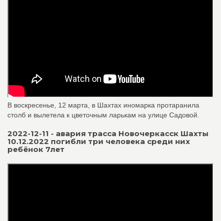
В воскресенье, 12 марта, в Шахтах иномарка протаранила
столб и вылетела к цветочным ларькам на улице Садовой.
2022-12-11 - авария трасса Новочеркасск Шахты
10.12.2022 погибли три человека среди них
ребёнок 7лет