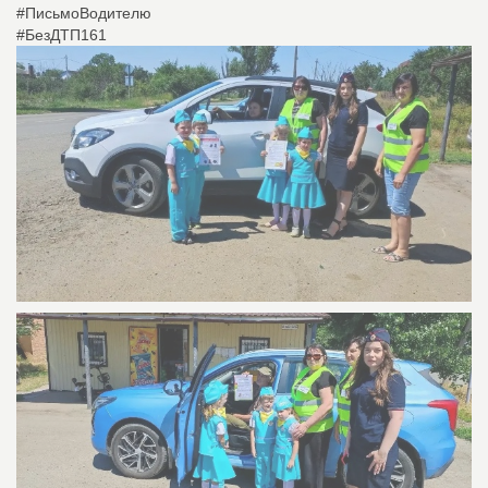
#ПисьмоВодителю
#БезДТП161