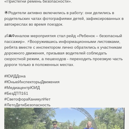
«Пристегни ремень безопасности».
🌟Родители активно включились в работу: они делились в
родительских чатах фотографиями детей, зафиксированных в
автокреслах во время поездок.
👶🚘Финалом мероприятия стал рейд «Ребенок – безопасный
пассажир». ⚡️Вооружившись информационными листовками,
ребята вместе с инспектором лично обратились к участникам
дорожного движения, призывая водителей соблюдать
скоростной режим, а пешеходов - переходить проезжую часть
дороги только в положенных местах.
#ЮИДДона
#ЮныеИнспекторыДвижения
#МедиацентрЮИД
#БезДТП161
#СветофораКаникулНет
#ЛетоДетиБезопасность