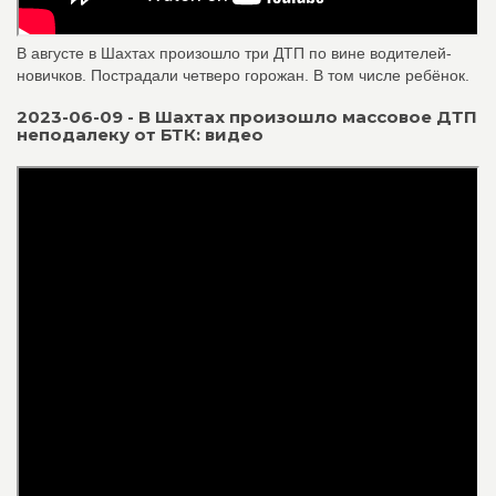
В августе в Шахтах произошло три ДТП по вине водителей-
новичков. Пострадали четверо горожан. В том числе ребёнок.
2023-06-09 - В Шахтах произошло массовое ДТП
неподалеку от БТК: видео