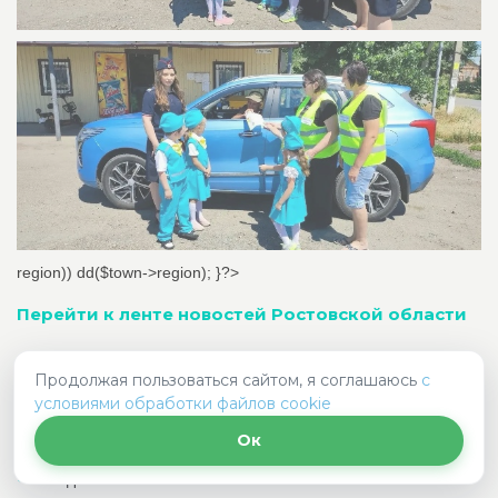
region)) dd($town->region); }?>
Перейти к ленте новостей Ростовской области
Продолжая пользоваться сайтом, я соглашаюсь
с
условиями обработки файлов cookie
Подборка ДТП за
Ок
сегодня