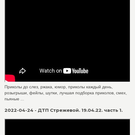
Приколы до слез, ржака, юмор, приколы каждый день,
розыгрыши, фейлы, шутки, лучшая подборка приколов, смех,
пьяные ...
2022-04-24 - ДТП Стрежевой. 19.04.22. часть 1.