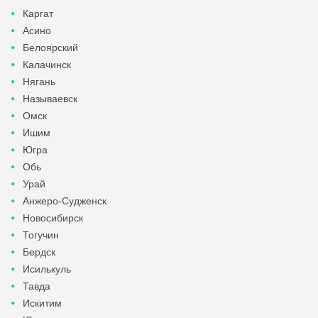
Каргат
Асино
Белоярский
Калачинск
Нягань
Называевск
Омск
Ишим
Югра
Обь
Урай
Анжеро-Судженск
Новосибирск
Тогучин
Бердск
Исилькуль
Тавда
Искитим