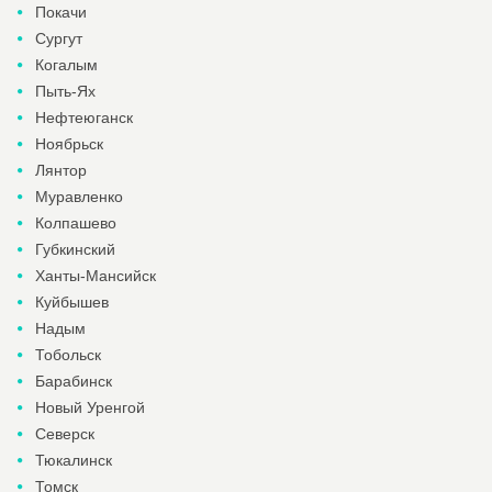
Покачи
Сургут
Когалым
Пыть-Ях
Нефтеюганск
Ноябрьск
Лянтор
Муравленко
Колпашево
Губкинский
Ханты-Мансийск
Куйбышев
Надым
Тобольск
Барабинск
Новый Уренгой
Северск
Тюкалинск
Томск