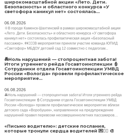
широкомасштабной акции «Лето. Дети.
Безопасность» и областного конкурса «У
светофора каникул нет» состоялась...
06.08.2026
🌞В городе Каменск-Шахтинский в рамках широкомасштабной акции
«Лето. Дети. Безопасность» и областного конкурса «У светофора
каникул нет» состоялась профилактическая акция «Безопасный
пассажир». 👫👮🏻‍♀️В мероприятии приняли участие команда ЮПИД
«Светофор» МБДОУ детский сад 12 совместно с педагогам...
🚔Ноль нарушений — стопроцентная забота!
Итоги утреннего рейда Госавтоинспекции 👮
Сотрудники отдела Госавтоинспекции УМВД
России «Вологда» провели профилактическое
мероприятие...
06.08.2026
🚔Ноль нарушений — стопроцентная забота! Итоги утреннего рейда
Госавтоинспекции 👮Сотрудники отдела Госавтоинспекции УМВД
России «Вологда» провели профилактическое мероприятие вблизи
детского сада «Воробушек», направленное на предупреждение
нарушений правил перевозки несовершеннолетних пассажиров....
«Письмо водителю»: детские послания,
которые тронули сердца водителей 💌👮‍♂️ 🎨