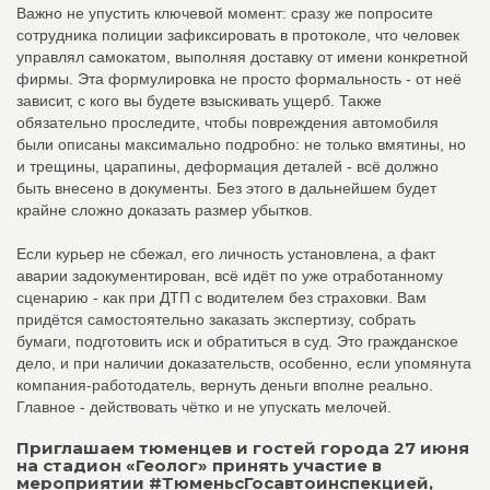
Важно не упустить ключевой момент: сразу же попросите
сотрудника полиции зафиксировать в протоколе, что человек
управлял самокатом, выполняя доставку от имени конкретной
фирмы. Эта формулировка не просто формальность - от неё
зависит, с кого вы будете взыскивать ущерб. Также
обязательно проследите, чтобы повреждения автомобиля
были описаны максимально подробно: не только вмятины, но
и трещины, царапины, деформация деталей - всё должно
быть внесено в документы. Без этого в дальнейшем будет
крайне сложно доказать размер убытков.
Если курьер не сбежал, его личность установлена, а факт
аварии задокументирован, всё идёт по уже отработанному
сценарию - как при ДТП с водителем без страховки. Вам
придётся самостоятельно заказать экспертизу, собрать
бумаги, подготовить иск и обратиться в суд. Это гражданское
дело, и при наличии доказательств, особенно, если упомянута
компания-работодатель, вернуть деньги вполне реально.
Главное - действовать чётко и не упускать мелочей.
Приглашаем тюменцев и гостей города 27 июня
на стадион «Геолог» принять участие в
мероприятии #ТюменьсГосавтоинспекцией,