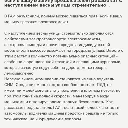
если в вашу машину врезался электросамокат С
наступлением весны улицы стремительно...
В ГАИ разъяснили, почему можно лишиться прав, если в вашу
машину врезался электросамокат
С наступлением весны улицы стремительно заполняются
любителями электротранспорта: электросамокаты,
электровелосипеды и прочие средства индивидуальной
мобильности массово выезжают на городские улицы. Вместе с
этим растёт и количество потенциально опасных ситуаций -
особенно с арендованной техникой и спешащими курьерами,
которые зачастую ведут себя на дороге, мягко говоря,
легкомысленно.
Нередко виновником аварии становится именно водитель
СИМ. Среди них много тех, кто вообще не знает ПДД, не
имеет ни малейшего опыта управления в плотном потоке, но
при этом гонит на полной скорости, маневрируя между
машинами и игнорируя элементарную безопасность. Как
рассказал представитель ГАИ , если такой человек влетает в
автомобиль, водителю машины предстоит решать не только
технические, но и юридические вопросы.