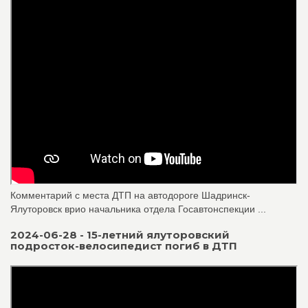
Комментарий с места ДТП на автодороге Шадринск-
Ялуторовск врио начальника отдела Госавтонспекции ...
2024-06-28 - 15-летний ялуторовский
подросток-велосипедист погиб в ДТП