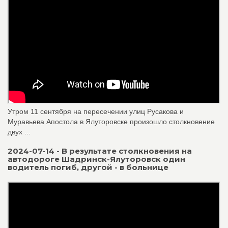
Утром 11 сентября на пересечении улиц Русакова и
Муравьева Апостола в Ялуторовске произошло столкновение
двух ...
2024-07-14 - В результате столкновения на
автодороге Шадринск-Ялуторовск один
водитель погиб, другой - в больнице