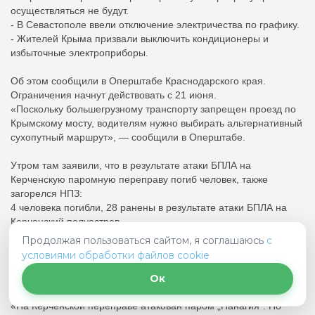
осуществляться не будут.
- В Севастополе ввели отключение электричества по графику.
- Жителей Крыма призвали выключить кондиционеры и
избыточные электроприборы.
Об этом сообщили в Оперштабе Краснодарского края.
Ограничения начнут действовать с 21 июня.
«Поскольку большегрузному транспорту запрещен проезд по
Крымскому мосту, водителям нужно выбирать альтернативный
сухопутный маршрут», — сообщили в Оперштабе.
Утром там заявили, что в результате атаки БПЛА на
Керченскую паромную переправу погиб человек, также
загорелся НПЗ:
4 человека погибли, 28 ранены в результате атаки БПЛА на
Керченский полуостров.
Об этом сообщил глава Крыма Сергей Аксенов.
Продолжая пользоваться сайтом, я соглашаюсь
с
Пострадавшим будет оказана необходимая помощь. На месте
условиями обработки файлов cookie
работают профильные службы.
Ок
«На Керченской переправе атакован паром „Панагия“. По