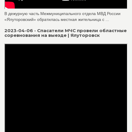
В дежурную часть Межмуниципального отдела МВД России
«Ялуторовский» обратилась местная жительница с ...
2023-04-06 - Спасатели МЧС провели областные
соревнования на выезде | Ялуторовск