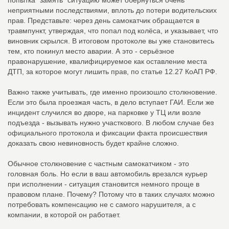
попытка "замять" ситуацию может обернуться очень
неприятными последствиями, вплоть до потери водительских
прав. Представьте: через день самокатчик обращается в
травмпункт, утверждая, что попал под колёса, и указывает, что
виновник скрылся. В итоговом протоколе вы уже становитесь
тем, кто покинул место аварии. А это - серьёзное
правонарушение, квалифицируемое как оставление места
ДТП, за которое могут лишить прав, по статье 12.27 КоАП РФ.
Важно также учитывать, где именно произошло столкновение.
Если это была проезжая часть, в дело вступает ГАИ. Если же
инцидент случился во дворе, на парковке у ТЦ или возле
подъезда - вызывать нужно участкового. В любом случае без
официального протокола и фиксации факта происшествия
доказать свою невиновность будет крайне сложно.
Обычное столкновение с частным самокатчиком - это
головная боль. Но если в ваш автомобиль врезался курьер
при исполнении - ситуация становится немного проще в
правовом плане. Почему? Потому что в таких случаях можно
потребовать компенсацию не с самого нарушителя, а с
компании, в которой он работает.