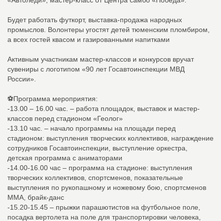
«Автоледи», мастер-класс от Центра самбо «Победа».
Будет работать футкорт, выставка-продажа народных
промыслов. Волонтеры угостят детей тюменским пломбиром,
а всех гостей квасом и газированными напитками
Активным участникам мастер-классов и конкурсов вручат
сувениры с логотипом «90 лет Госавтоинспекции МВД
России».
⚽Программа мероприятия:
-13.00 – 16.00 час. – работа площадок, выставок и мастер-
классов перед стадионом «Геолог»
-13.10 час. – начало программы на площади перед
стадионом: выступления творческих коллективов, награждение
сотрудников Госавтоинспекции, выступление оркестра,
детская программа с аниматорами
-14.00-16.00 час – программа на стадионе: выступления
творческих коллективов, спортсменов, показательные
выступления по рукопашному и ножевому бою, спортсменов
ММА, брайк-данс
-15.20-15.45 – прыжки парашютистов на футбольное поле,
посадка вертолета на поле для транспортировки человека,