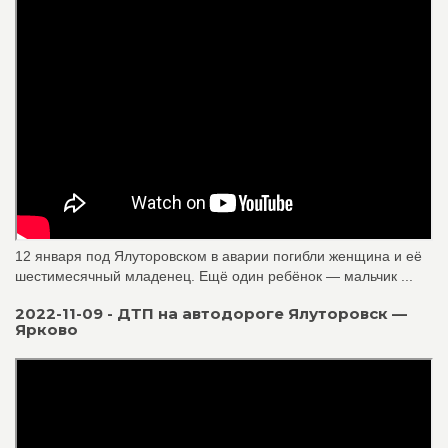
12 января под Ялуторовском в аварии погибли женщина и её
шестимесячный младенец. Ещё один ребёнок — мальчик ...
2022-11-09 - ДТП на автодороге Ялуторовск —
Ярково