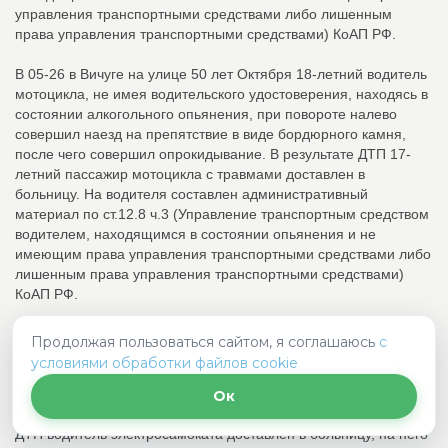
управления транспортными средствами либо лишенным
права управления транспортными средствами) КоАП РФ.
В 05-26 в Вичуге на улице 50 лет Октября 18-летний водитель
мотоцикла, не имея водительского удостоверения, находясь в
состоянии алкогольного опьянения, при повороте налево
совершил наезд на препятствие в виде бордюрного камня,
после чего совершил опрокидывание. В результате ДТП 17-
летний пассажир мотоцикла с травмами доставлен в
больницу. На водителя составлен административный
материал по ст.12.8 ч.3 (Управление транспортным средством
водителем, находящимся в состоянии опьянения и не
имеющим права управления транспортными средствами либо
лишенным права управления транспортными средствами)
КоАП РФ.
В 07-10 в Иванове на улице Богдана Хмельницкого 21-летний
Продолжая пользоваться сайтом, я соглашаюсь
с
водитель электросамоката, в состоянии алкогольного
условиями обработки файлов cookie
опьянения, совершил столкновение с двигающимся в
попутном направлении и остановившимся автомобилем
Ок
«Лада», под управлением 54-летнего мужчины. В результате
ДТП водитель электросамоката доставлен в больницу, на него