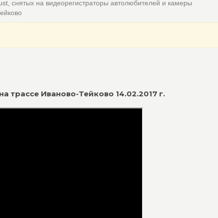
ust, снятых на видеорегистраторы автолюбителей и камеры
Тейково
а трассе Иваново-Тейково 14.02.2017 г.