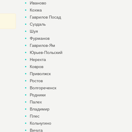
Иваново
Кохма
Гаврилов Посад
Суздаль
Шуя
Фурманов
Гаврилов-Ям
Юрьев-Польский
Нерехта
Ковров
Приволжск
Ростов
Волгореченск
Родники
Палех
Владимир
Плес
Кольчугино
Вичуга