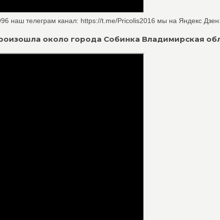
 наш телеграм канал: https://t.me/Pricolis2016 мы на Яндекс Дзен: 
я произошла около города Собинка Владимирская об