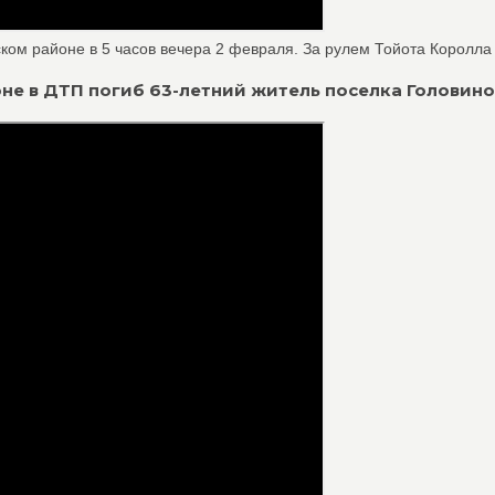
ом районе в 5 часов вечера 2 февраля. За рулем Тойота Королла .
йоне в ДТП погиб 63-летний житель поселка Головино