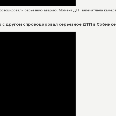
ровоцировали серьезную аварию. Момент ДТП запечатлела камера 
ник с другом спровоцировал серьезное ДТП в Собинке