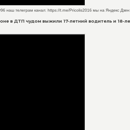
 наш телеграм канал: https://t.me/Pricolis2016 мы на Яндекс Дзен: 
йоне в ДТП чудом выжили 17-летний водитель и 18-л