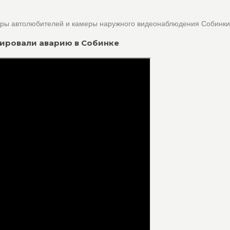
оры автолюбителей и камеры наружного видеонаблюдения Собинки
оцировали аварию в Собинке