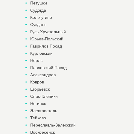
Петушки
Судогда
Кольчугино
Суздаль
Гусь-Хрустальный
Юрьев-Польский
Гаврилов Посад
Курловский
Нерль
Павловский Посад
Александров
Ковров
Егорьевск
Спас-Клепики
Ногинск
Электросталь
Тейково
Переславль-Залесский
Воскресенск