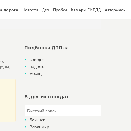
а дороге
Новости
Дтп
Пробки
Камеры ГИБДД
Авторынок
Подборка ДТП за
сегодня
его
неделю
рузы,
месяц
В других городах
Лакинск
Владимир