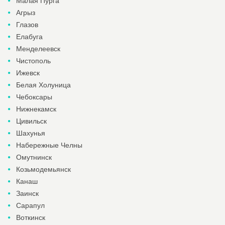
Малая Пурга
Агрыз
Глазов
Елабуга
Менделеевск
Чистополь
Ижевск
Белая Холуница
Чебоксары
Нижнекамск
Цивильск
Шахунья
Набережные Челны
Омутнинск
Козьмодемьянск
Канаш
Заинск
Сарапул
Воткинск