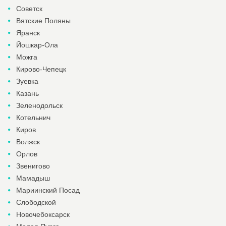
Советск
Вятские Поляны
Яранск
Йошкар-Ола
Можга
Кирово-Чепецк
Зуевка
Казань
Зеленодольск
Котельнич
Киров
Волжск
Орлов
Звенигово
Мамадыш
Мариинский Посад
Слободской
Новочебоксарск