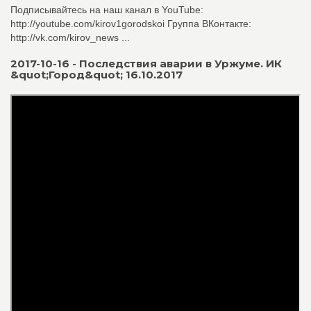
Подписывайтесь на наш канал в YouTube:
http://youtube.com/kirov1gorodskoi Группа ВКонтакте:
http://vk.com/kirov_news ...
2017-10-16 - Последствия аварии в Уржуме. ИК
&quot;Город&quot; 16.10.2017