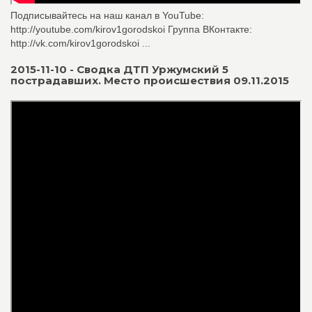
Подписывайтесь на наш канал в YouTube:
http://youtube.com/kirov1gorodskoi Группа ВКонтакте:
http://vk.com/kirov1gorodskoi ...
2015-11-10 - Сводка ДТП Уржумский 5
пострадавших. Место происшествия 09.11.2015