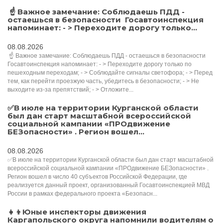
️ ☝ Важное замечание: Соблюдаешь ПДД -
остаешься в безопасности ️ Госавтоинспекция
напоминает: - > Переходите дорогу только...
08.08.2026
️ ☝ Важное замечание: Соблюдаешь ПДД - остаешься в безопасности ️
Госавтоинспекция напоминает: - > Переходите дорогу только по
пешеходным переходам; - > Соблюдайте сигналы светофора; - > Перед
тем, как перейти проезжую часть, убедитесь в безопасности; - > Не
выходите из-за препятствий; - > Отложите...
✅В июле на территории Курганской области
был дан старт масштабной всероссийской
социальной кампании «ПРОдвижение
БЕЗопасности» . Регион вошел...
08.08.2026
✅В июле на территории Курганской области был дан старт масштабной
всероссийской социальной кампании «ПРОдвижение БЕЗопасности» .
Регион вошел в число 40 субъектов Российской Федерации, где
реализуется данный проект, организованный Госавтоинспекцией МВД
России в рамках федерального проекта «Безопасн...
👧👦Юные инспекторы движения
Каргапольского округа напомнили водителям о