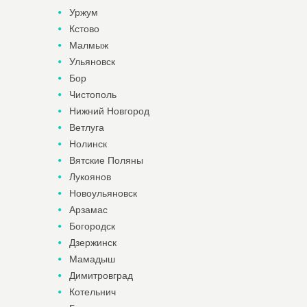
Уржум
Кстово
Малмыж
Ульяновск
Бор
Чистополь
Нижний Новгород
Ветлуга
Нолинск
Вятские Поляны
Лукоянов
Новоульяновск
Арзамас
Богородск
Дзержинск
Мамадыш
Димитровград
Котельнич