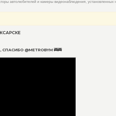
аторы автолюбителей и камеры видеонаблюдения, установленных 
КСАРСКЕ
 , СПАСИБО @METROBYM 🚎🚎