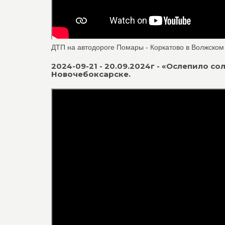
ДТП на автодороге Помары - Коркатово в Волжском
2024-09-21 - 20.09.2024г - «Ослепило с
Новочебоксарске.