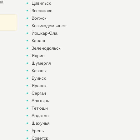
на
Цивильск
Звенигово
Волжск
Козьмодемьянск
Йошкар-Ола
Канаш
Зеленодольск
Ядрин
Шумерля
Казань
Буинск
Яранск
Сергач
Алатырь
Тетюши
Ардатов
Шахунья
Урень
Советск