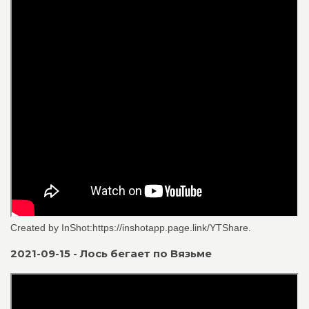
Created by InShot:https://inshotapp.page.link/YTShare.
2021-09-15 - Лось бегает по Вязьме