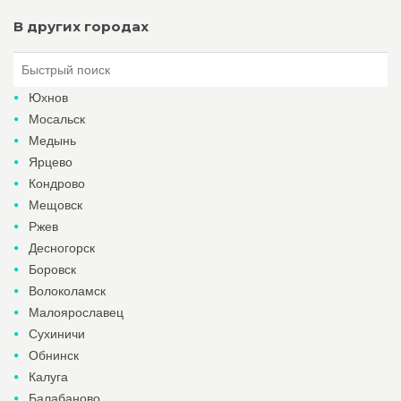
В других городах
Юхнов
Мосальск
Медынь
Ярцево
Кондрово
Мещовск
Ржев
Десногорск
Боровск
Волоколамск
Малоярославец
Сухиничи
Обнинск
Калуга
Балабаново