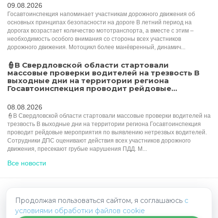
09.08.2026
Госавтоинспекция напоминает участникам дорожного движения об
основных принципах безопасности на дороге В летний период на
дорогах возрастает количество мототранспорта, а вместе с этим –
необходимость особого внимания со стороны всех участников
дорожного движения. Мотоцикл более манёвренный, динамич...
👮В Свердловской области стартовали
массовые проверки водителей на трезвость В
выходные дни на территории региона
Госавтоинспекция проводит рейдовые...
08.08.2026
👮В Свердловской области стартовали массовые проверки водителей на
трезвость В выходные дни на территории региона Госавтоинспекция
проводит рейдовые мероприятия по выявлению нетрезвых водителей.
Сотрудники ДПС оценивают действия всех участников дорожного
движения, пресекают грубые нарушения ПДД. М...
Все новости
HelpRadar.ru - взаимопомощь на дорогах
Продолжая пользоваться сайтом, я соглашаюсь
с
условиями обработки файлов cookie
Политика конфиденциальности
Написать нам