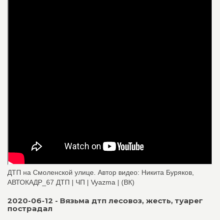
ДТП на Смоленской улице. Автор видео: Никита Буряков,
АВТОКАДР_67 ДТП | ЧП | Vyazma | (ВК)
2020-06-12 - Вязьма дтп лесовоз, жесть, туарег
пострадал