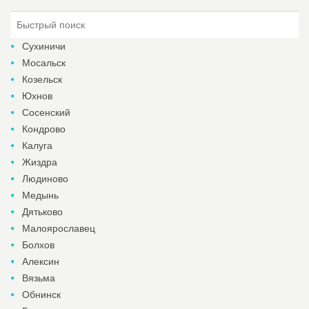
Сухиничи
Мосальск
Козельск
Юхнов
Сосенский
Кондрово
Калуга
Жиздра
Людиново
Медынь
Дятьково
Малоярославец
Болхов
Алексин
Вязьма
Обнинск