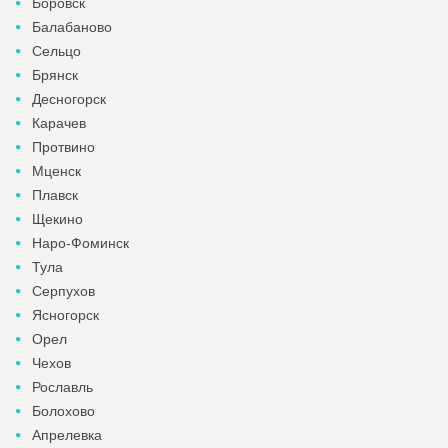
Боровск
Балабаново
Сельцо
Брянск
Десногорск
Карачев
Протвино
Мценск
Плавск
Щекино
Наро-Фоминск
Тула
Серпухов
Ясногорск
Орел
Чехов
Рославль
Болохово
Апрелевка