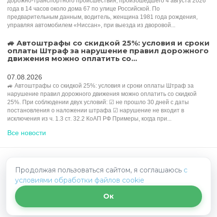
дорожно-транспортного происшествия, произошедшего 4 августа 2026
года в 14 часов около дома 67 по улице Российской. По
предварительным данным, водитель, женщина 1981 года рождения,
управляя автомобилем «Ниссан», при выезда из дворовой...
🚙 Автоштрафы со скидкой 25%: условия и сроки
оплаты Штраф за нарушение правил дорожного
движения можно оплатить со...
07.08.2026
🚙 Автоштрафы со скидкой 25%: условия и сроки оплаты Штраф за
нарушение правил дорожного движения можно оплатить со скидкой
25%. При соблюдении двух условий: ☑ не прошло 30 дней с даты
постановления о наложении штрафа ☑ нарушение не входит в
исключения из ч. 1.3 ст. 32.2 КоАП РФ Примеры, когда при...
Все новости
HelpRadar.ru - взаимопомощь на дорогах
Продолжая пользоваться сайтом, я соглашаюсь
с
условиями обработки файлов cookie
Политика конфиденциальности
Написать нам
Ок