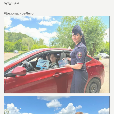
будущем.
#БезопасноеЛето