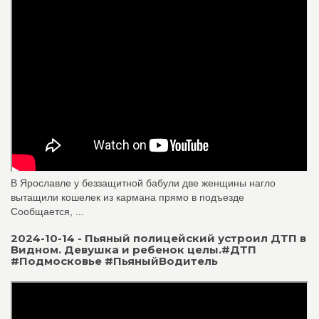
В Ярославле у беззащитной бабули две женщины нагло
вытащили кошелек из кармана прямо в подъезде
Сообщается, ...
2024-10-14 - Пьяный полицейский устроил ДТП в
Видном. Девушка и ребенок целы.#ДТП
#Подмосковье #ПьяныйВодитель