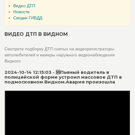
Видео ДТП
Новости
Сводки ГИБДД
ВИДЕО ДТП В ВИДНОМ
Смотрите подборку ДТП снятых на видеорегистраторы
автолюбителей и камеры наружного видеонаблюдения
Видного
2024-10-14 12:15:03 - 🆘Пьяный водитель в
полицейской форме устроил массовое ДТП в
подмосковном Видном.Авария произошла