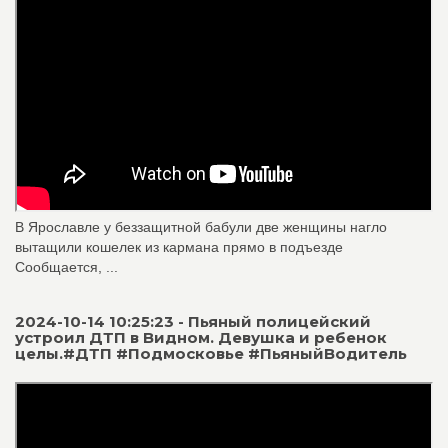
В Ярославле у беззащитной бабули две женщины нагло
вытащили кошелек из кармана прямо в подъезде
Сообщается, ...
2024-10-14 10:25:23 - Пьяный полицейский
устроил ДТП в Видном. Девушка и ребенок
целы.#ДТП #Подмосковье #ПьяныйВодитель