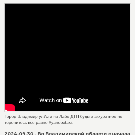
Город Владимир улУсти на Лабе ДТП будьте аккуратнее не
торопитесь все равно #yandextaxi.
2024-09-30 - Во Владимирской области с начала