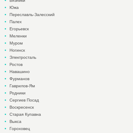
Вязники
Южа
Переславль-Залесский
Палех
Егорьевск
Меленки
Муром
Ногинск
Электросталь
Ростов
Навашино
Фурманов
Гаврилов-Ям
Родники
Сергиев Посад
Воскресенск
Старая Купавна
Выкса
Гороховец