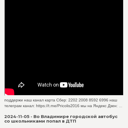
поддержи наш канал карта Сбер: 2202 2008 8592 6996 наш
телеграм канал: https://t.me/Pricolis2016 мы на Яндекс Дзен: ...
2024-11-05 - Во Владимире городской автобус
со школьниками попал в ДТП