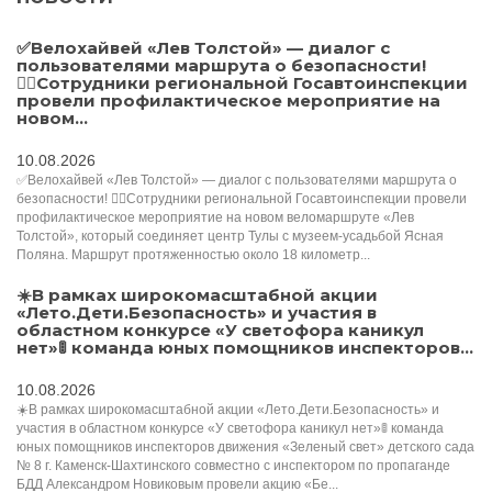
✅Велохайвей «Лев Толстой» — диалог с
пользователями маршрута о безопасности!
🚴‍♂Сотрудники региональной Госавтоинспекции
провели профилактическое мероприятие на
новом...
10.08.2026
✅Велохайвей «Лев Толстой» — диалог с пользователями маршрута о
безопасности! 🚴‍♂Сотрудники региональной Госавтоинспекции провели
профилактическое мероприятие на новом веломаршруте «Лев
Толстой», который соединяет центр Тулы с музеем-усадьбой Ясная
Поляна. Маршрут протяженностью около 18 километр...
☀️В рамках широкомасштабной акции
«Лето.Дети.Безопасность» и участия в
областном конкурсе «У светофора каникул
нет»🚦 команда юных помощников инспекторов...
10.08.2026
☀️В рамках широкомасштабной акции «Лето.Дети.Безопасность» и
участия в областном конкурсе «У светофора каникул нет»🚦 команда
юных помощников инспекторов движения «Зеленый свет» детского сада
№ 8 г. Каменск-Шахтинского совместно с инспектором по пропаганде
БДД Александром Новиковым провели акцию «Бе...