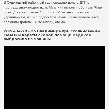
В Судогодский районный суд передано дело о ДТП с
пострадавшим подростком. Мужчина пытался обогнать "Ладу
Гранту" на авто марки "Ford Focus", но не справился с
управлением, и сбил подростков, ехавших на мопеде. Дети
получили травмы. Выяснилось, что до...
2026-04-20 - Во Владимире при столкновении
«МАН» и кареты скорой помощи медиков
выбросило из машины