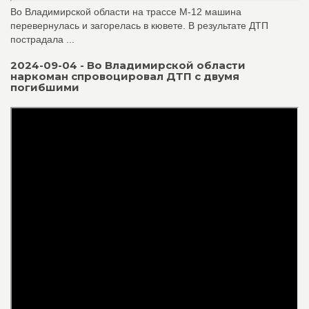
Во Владимирской области на трассе М-12 машина
перевернулась и загорелась в кювете. В результате ДТП
пострадала ...
2024-09-04 - Во Владимирской области
наркоман спровоцировал ДТП с двумя
погибшими