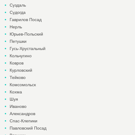
Суздаль
Судогда
Гаврилов Посад
Нерль
Юрьев-Польский
Петушки
Гусь-Хрустальный
Кольчугино
Ковров
Курловский
Тейково
Комсомольск
Кохма
Шуя
Иваново
Александров
Спас-Клепики
Павловский Посад