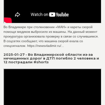
Во Владимире при столкновении «МАН» и кареты скорой
помощи медиков выбросило из машины. На данный момент
прокуратура организовала проверку в связи со случившимся.
В соцсетях сообщают, что машина скорой ехала со
спецсигналом. https://newsvladimir.ru/...
2025-01-27 - Во Владимирской области из-за
нечищенных дорог в ДТП погибло 2 человека и
12 пострадали #shorts