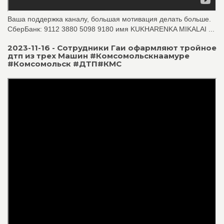
Ваша поддержка каналу, большая мотивация делать больше.
СберБанк: 9112 3880 5098 9180 имя KUKHARENKA MIKALAI ...
2023-11-16 - Сотрудники Гаи офармляют тройное
дтп из трех Машин #Комсомольскнаамуре
#Комсомольск #ДТП#КМС