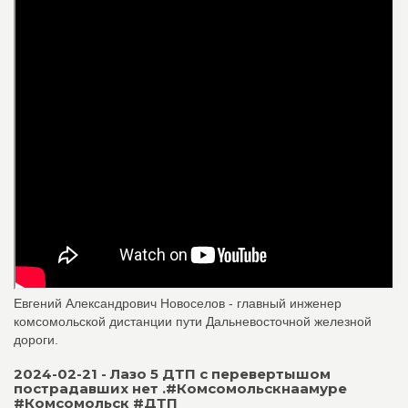
Евгений Александрович Новоселов - главный инженер
комсомольской дистанции пути Дальневосточной железной
дороги.
2024-02-21 - Лазо 5 ДТП с перевертышом
пострадавших нет .#Комсомольскнаамуре
#Комсомольск #ДТП