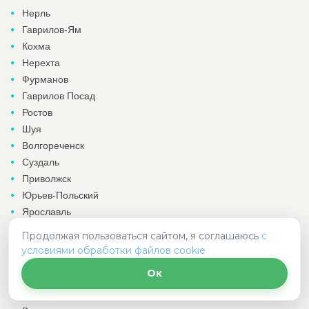
Нерль
Гаврилов-Ям
Кохма
Нерехта
Фурманов
Гаврилов Посад
Ростов
Шуя
Волгореченск
Суздаль
Приволжск
Юрьев-Польский
Ярославль
Родники
Продолжая пользоваться сайтом, я соглашаюсь
с
Плес
условиями обработки файлов cookie
Кострома
Ок
Палех
Ковров