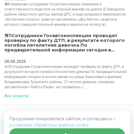
🚔В Кемерове сотрудники Госавтоинспекции привлекли к
ответственности водителя за опасный маневр на дороге В Заводском
районе областного центра экипаж ДПС в ходе рейдового мероприятия
«Встречная полоса» заметил автомобиль «Деу Матиз», водитель
которого совершил опасный маневр и выехал на полосу вс...
🚨‼️Сотрудники Госавтоинспекции проводят
проверку по факту ДТП, в результате которого
погибла пятилетняя девочка По
предварительной информации сегодня в...
08.08.2026
🚨‼️Сотрудники Госавтоинспекции проводят проверку по факту ДТП, в
результате которого погибла пятилетняя девочка По предварительной
информации сегодня в ночное время на улице Березовая в деревне
Владимировка Тулунского района, 27-летняя девушка, управляя
автомобилем «Тойота Раум», не справилась с...
Все новости
Продолжая пользоваться сайтом, я соглашаюсь
HelpRadar.ru - взаимопомощь на дорогах
с
условиями обработки файлов cookie
Политика конфиденциальности
Написать нам