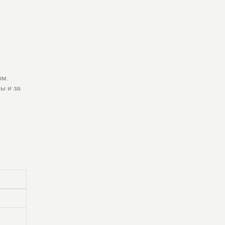
ым.
ы и за