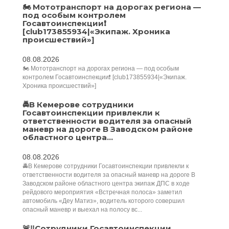
🏍️ Мототранспорт на дорогах региона —
под особым контролем
Госавтоинспекции❗️
[club173855934|«Экипаж. Хроника
происшествий»]
08.08.2026
🏍️ Мототранспорт на дорогах региона — под особым
контролем Госавтоинспекции❗️ [club173855934|«Экипаж.
Хроника происшествий»]
🚔В Кемерове сотрудники
Госавтоинспекции привлекли к
ответственности водителя за опасный
маневр на дороге В Заводском районе
областного центра...
08.08.2026
🚔В Кемерове сотрудники Госавтоинспекции привлекли к
ответственности водителя за опасный маневр на дороге В
Заводском районе областного центра экипаж ДПС в ходе
рейдового мероприятия «Встречная полоса» заметил
автомобиль «Деу Матиз», водитель которого совершил
опасный маневр и выехал на полосу вс...
🚨‼️Сотрудники Госавтоинспекции